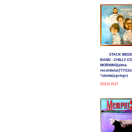
STACK MEDE
BAND - CHILLY C
MORNING[alma
records/us]'77/11t
*shrink(vg+/vg+)
SOLD OUT