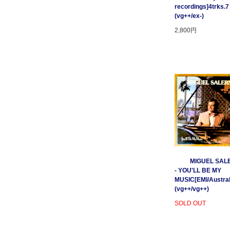
recordings]4trks.7
(vg++/ex-)
2,800円
MIGUEL SAL
- YOU'LL BE MY
MUSIC[EMI/Australi
(vg++/vg++)
SOLD OUT