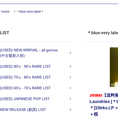
home
>
＊blue-very label＊
LIST
＊blue-very lab
(USED) NEW ARRIVAL - all genres
(中古盤新入荷)
(USED) 80's - 90's RARE LIST
(USED) 70's - 80's RARE LIST
(USED) 60's - 70's RARE LIST
【送料無料】
(USED) JAPANESE POP LIST
Laundries [＊b
＊]10trks.LP +
NEW RELEASE (新譜) LIST
＋税