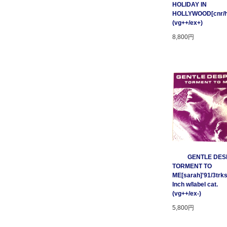
HOLIDAY IN
HOLLYWOOD[cnr/ho
(vg++/ex+)
8,800円
GENTLE DESP
TORMENT TO
ME[sarah]'91/3trks
Inch w/label cat.
(vg++/ex-)
5,800円