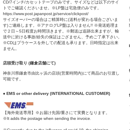
CD/7インチ/カセットテープのみです。サイズなどは以下のサイ
トでご確認くださいませ。※LP盤は宅急便のみです。
https://www.post.japanpost.jp/service/clickpost/
サイズオーバーの場合はご精算時に(送料が変わる場合ございま
す)ご連絡します。※アナログLP盤は入りません!! ※発送処理ま
で２日～5日程度お時間頂きます。※郵送は追跡出来ますが、輸
送中に於ける事故/紛失の保証はござません、予めご了承下さい。
※CDはプラケースを外しての配送も承ります。日時指定は出来
ません。
店頭受け取り (鎌倉店舗にて)
神奈川県鎌倉市由比ヶ浜の店頭(営業時間内)にて商品のお引渡し
可能です。
● EMS or other delivery (INTERNATIONAL CUSTOMER)
【海外発送専用】※お届け先国/重さにて実費となります。
※It adds the postage when sending the invoice.