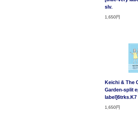
slv.
1,650円
Keichi & The 
Garden-split e
label]6tr
1,650円