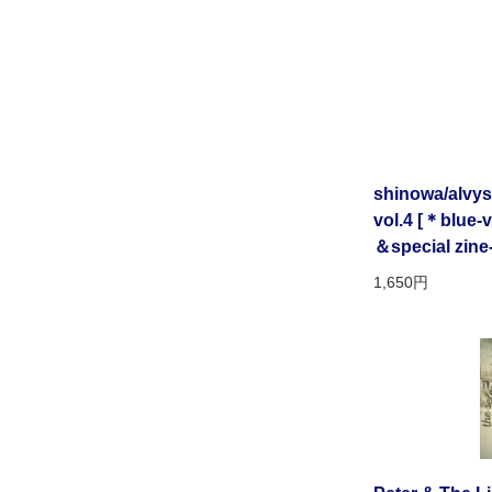
shinowa/alvysi
vol.4 [＊blue-
＆special zin
1,650円