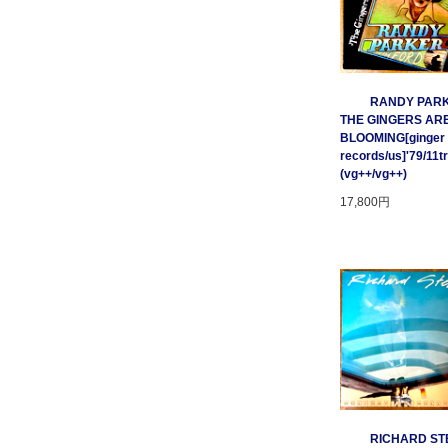
RANDY PARK
THE GINGERS AR
BLOOMING[ginger
records/us]'79/11t
(vg++/vg++)
17,800円
RICHARD STE