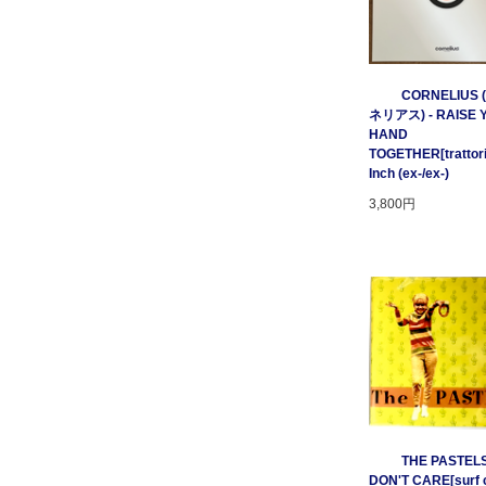
CORNELIUS
ネリアス) - RAISE 
HAND
TOGETHER[trattori
Inch (ex-/ex-)
3,800円
THE PASTELS 
DON'T CARE[surf c