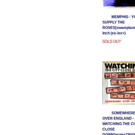
MEMPHIS - Y
SUPPLY THE
ROSES[swamplands
Inch (ex-/ex+)
SOLD OUT
SOMEWHER
OVER ENGLAND -
WATCHING THE CI
CLOSE
DOWN[moles]'90/3