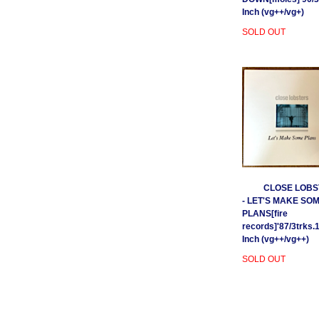
Inch (vg++/vg+)
SOLD OUT
CLOSE LOBS
- LET'S MAKE SO
PLANS[fire
records]'87/3trks.
Inch (vg++/vg++)
SOLD OUT