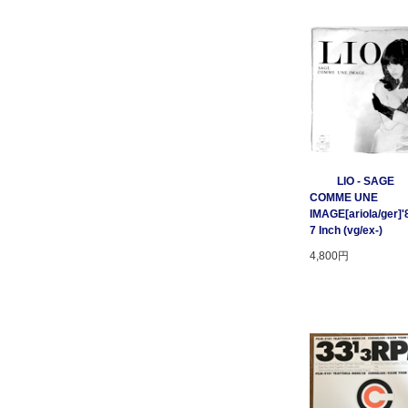
LIO - SAGE
COMME UNE
IMAGE[ariola/ger]'
7 Inch (vg/ex-)
4,800円