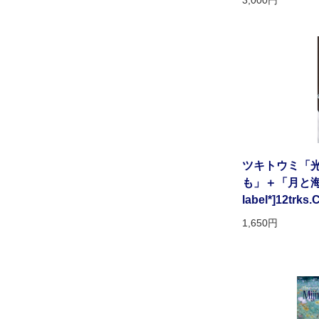
3,000円
ツキトウミ「
も」＋「月と海」[
label*]12trks
1,650円