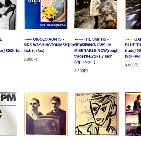
GE
GIGOLO AUNTS -
THE SMITHS -
GAL
MRS.WASHINGTON/ASK[fire]'94/3trks.7
HEAVEN KNOWS I'M
BLUE T
r]'80/2trks.
Inch (ex/ex)
MISERABLE NOW[rough
trade]'90
trade]'84/2trks.7 Inch
(vg++/vg
3,800円
(vg++/vg++)
4,800円
3,800円