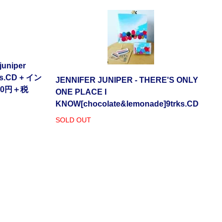
 juniper
ks.CD + イン
JENNIFER JUNIPER - THERE'S ONLY
00円＋税
ONE PLACE I
KNOW[chocolate&lemonade]9trks.CD
SOLD OUT