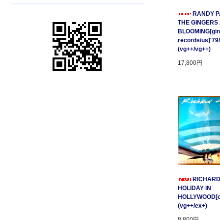
RANDY P
THE GINGERS
BLOOMING[gin
records/us]'79
(vg++/vg++)
17,800円
RICHARD
HOLIDAY IN
HOLLYWOOD[cnr
(vg++/ex+)
8,800円