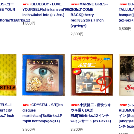
US (コー
BLUEBOY - LOVE
MARINE GIRLS -
GO
SE YOUR
YOURSELF[shinkansen]'96/2trks.7
DON'T COME
TALLULA
Inch w/label info (ex-/ex-)
BACK[cherry
banquet]
oria]'93/6trks.12
red]'83/2trks.7 Inch
(ex+/ex+
1,800円
(vg+/vg+)
6,800円
2,800円
ELS - I
CRYSTAL - S/T[les
小沢健二 - 痛快ウキ
シン
rf city
disques
ウキ通り[東芝
RIZUMU
ks.7 Inch
martin/can]'8x/8trks.LP
EMI]'96/4trks.12インチ
イン (Sup
*split bottom(vg/vg++)
w/インサート (ex+/ex++)
[ano(t)r
ンチ (ex/
3,800円
3,800円