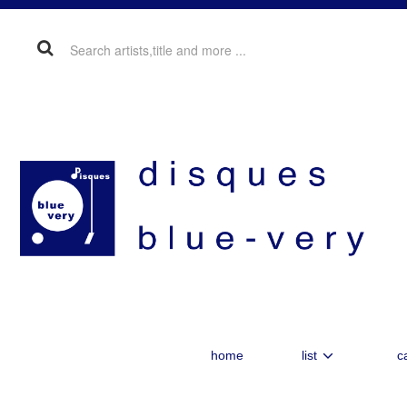
home
list
c