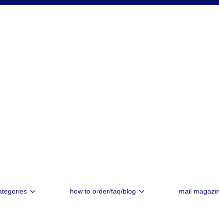
ategories
how to order/faq/blog
mail magazi