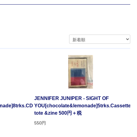
JENNIFER JUNIPER - SIGHT OF
nade]8trks.CD
YOU[chocolate&lemonade]5trks.Cassette/mi
tote &zine 500円＋税
550円