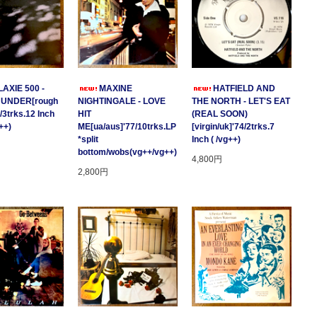
AXIE 500 -
MAXINE
HATFIELD AND
HUNDER[rough
NIGHTINGALE - LOVE
THE NORTH - LET'S EAT
/3trks.12 Inch
HIT
(REAL SOON)
++)
ME[ua/aus]'77/10trks.LP
[virgin/uk]'74/2trks.7
*split
Inch ( /vg++)
bottom/wobs(vg++/vg++)
4,800円
2,800円