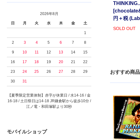
THINKING..
[chocolate
2026年8月
円＋税 (Labe
日
月
火
水
木
金
土
SOLD OUT
1
2
3
4
5
6
7
8
9
10
11
12
13
14
15
16
17
18
19
20
21
22
23
24
25
26
27
28
29
おすすめ商品
30
31
【夏季限定営業体制】赤字が休業日 / 水14-16 / 金
16-18 / 土日祭日は14-18 JR鎌倉駅から徒歩10分 /
江ノ電・和田塚駅より30秒
モバイルショップ