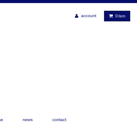
account
0
item
ne
news
contact