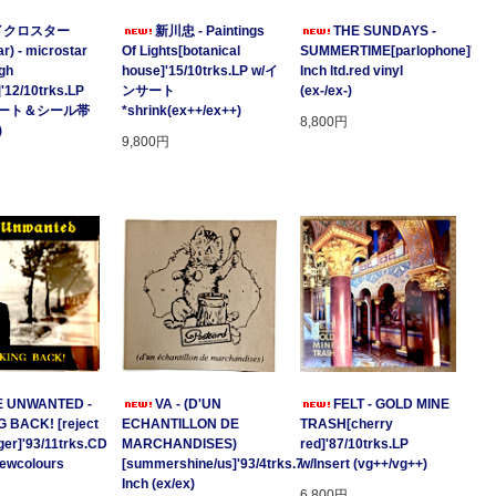
イクロスター
新川忠 - Paintings
THE SUNDAYS -
r) - microstar
Of Lights[botanical
SUMMERTIME[parlophone]'97/2
gh
house]'15/10trks.LP w/イ
Inch ltd.red vinyl
]'12/10trks.LP
ンサート
(ex-/ex-)
サート＆シール帯
*shrink(ex++/ex++)
8,800円
)
9,800円
E UNWANTED -
VA - (D'UN
FELT - GOLD MINE
 BACK! [reject
ECHANTILLON DE
TRASH[cherry
ger]'93/11trks.CD
MARCHANDISES)
red]'87/10trks.LP
Newcolours
[summershine/us]'93/4trks.7
w/Insert (vg++/vg++)
Inch (ex/ex)
6,800円