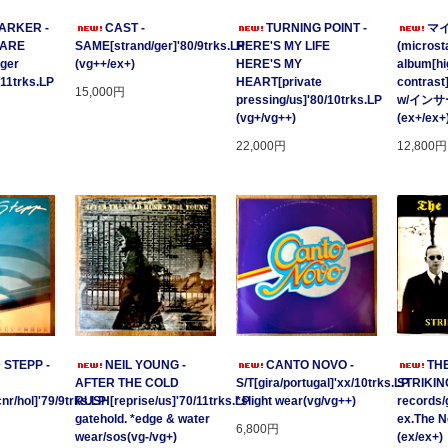
ARKER -
CAST -
TURNING POINT -
マ
 ARE
SAME[strand/ger]'80/9trks.LP
HERE'S MY LIFE
(microsta
ger
(vg++/ex+)
HERE'S MY
album[hi
/11trks.LP
HEART[private
contrast
15,000円
pressing/us]'80/10trks.LP
w/イン
(vg+/vg++)
(ex+/ex+
22,000円
12,800円
 STEPP -
NEIL YOUNG -
CANTO NOVO -
TH
AFTER THE COLD
S/T[gira/portugal]'xx/10trks.LP
STRIKING
/hol]'79/9trks.LP
RUSH[reprise/us]'70/11trks.LP
*slight wear(vg/vg++)
records/
gatehold. *edge & water
ex.The 
6,800円
wear/sos(vg-/vg+)
(ex/ex+)