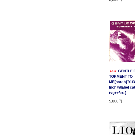
GENTLE D
TORMENT TO
ME[sarah]'91/3
Inch w/label cat
(vg++/ex-)
5,800円