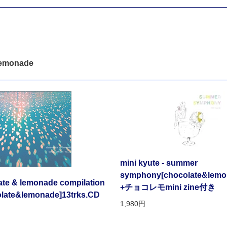
lemonade
mini kyute - summer
symphony[chocolate&lemo
late & lemonade compilation
+チョコレモmini zine付き
olate&lemonade]13trks.CD
1,980円