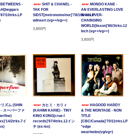
-BETWEENS -
SHIT & CHANEL -
MONDO KANE -
H[beggars
TAK FOR
AN EVERLASTING LOVE
'87/10trks.LP
SIDST[metronome/nor]'78/10trks.LP
IN AN EVER-
)
w/Insert (vg++/vg++)
CHAINGING
WORLD[lisson]'86/3trks.12
3,800円
Inch (vg++/vg++)
3,800円
リズム (SHIN
カヒミ・カリィ
HAGOOD HARDY
) - スーパーファ
(KAHIMI KARIE) - TINY
& THE MONTAGE - NON
erfine)
KING KONG[crue-l
TITLE
aks]'14/2trks.7イ
records]'97/4trks.12イン
[CBC/Canada]'70/11trks.LP
ex)
チ (ex-/ex)
*edge
wear/wobs(vg/vg+)