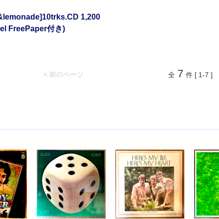
&lemonade]10trks.CD 1,200
l FreePaper付き)
7
< 前のページ
全
件 [ 1-7 ]