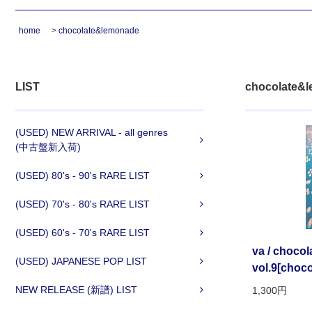
home
>
chocolate&lemonade
LIST
chocolate&
(USED) NEW ARRIVAL - all genres
(中古盤新入荷)
(USED) 80's - 90's RARE LIST
(USED) 70's - 80's RARE LIST
(USED) 60's - 70's RARE LIST
va / choco
(USED) JAPANESE POP LIST
vol.9[choc
NEW RELEASE (新譜) LIST
1,300円