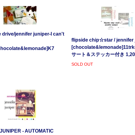
drive/jennifer juniper-I can't
flipside chip☆star / jennifer
[chocolate&lemonade]11tr
chocolate&lemonade]K7
サート＆ステッカー付き 1,2
SOLD OUT
JUNIPER - AUTOMATIC