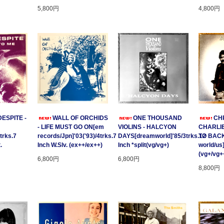
5,800円
4,800円
ESPITE -
WALL OF ORCHIDS
ONE THOUSAND
CHR
- LIFE MUST GO ON[em
VIOLINS - HALCYON
CHARLIE
trks.7
records/Jpn]'03('93)/4trks.7
DAYS[dreamworld]'85/3trks.12
TO BACK
.
Inch W.Slv. (ex++/ex++)
Inch *split(vg/vg+)
world/us
(vg+/vg+
6,800円
6,800円
8,800円