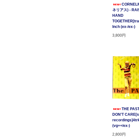
CORNELI
ネリアス) - RAI
HAND
TOGETHER[tratt
Inch (ex-/ex-)
3,800円
THE PAST
DON'T CARE[su
recordings]4tr
(vg++/ex-)
2,800円