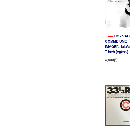
LIO - SA
COMME UNE
IMAGE[ariola/ge
7 Inch (vg/ex-)
4,800円