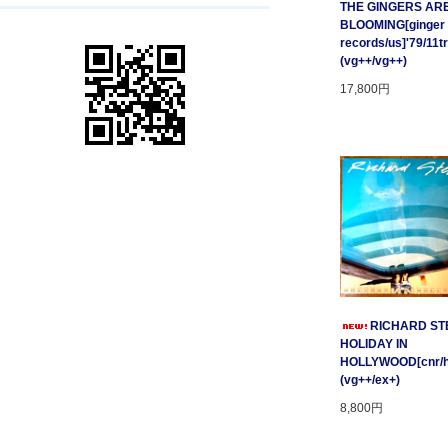
THE GINGERS AR
BLOOMING[ginger
records/us]'79/11t
(vg++/vg++)
17,800円
RICHARD STE
HOLIDAY IN
HOLLYWOOD[cnr/ho
(vg++/ex+)
8,800円