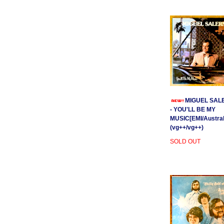
MIGUEL SAL
- YOU'LL BE MY
MUSIC[EMI/Australi
(vg++/vg++)
SOLD OUT