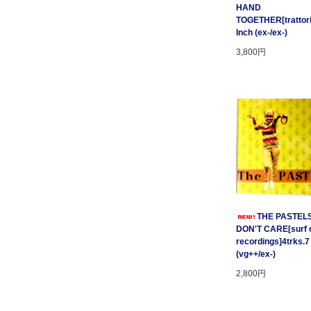
HAND
TOGETHER[trattori
Inch (ex-/ex-)
3,800円
THE PASTELS 
DON'T CARE[surf c
recordings]4trks.7
(vg++/ex-)
2,800円