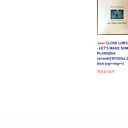
CLOSE LOBS
- LET'S MAKE SO
PLANS[fire
records]'87/3trks.
Inch (vg++/vg++)
SOLD OUT