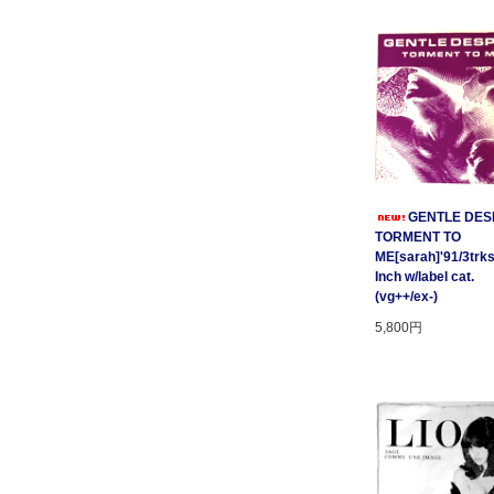
GENTLE DESP
TORMENT TO
ME[sarah]'91/3trks
Inch w/label cat.
(vg++/ex-)
5,800円