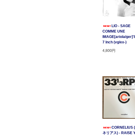
LIO - SAGE
COMME UNE
IMAGE[ariola/ger]'
7 Inch (vg/ex-)
4,800円
CORNELIUS
ネリアス) - RAISE 