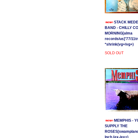
STACK MEDE
BAND - CHILLY C
MORNING[alma
records/us]'77/11t
*shrink(vg+/vg+)
SOLD OUT
MEMPHIS - Y
SUPPLY THE
ROSES[swamplands
Inch (ex-/ex+)