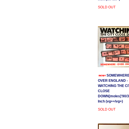
SOLD OUT
SOMEWHER
OVER ENGLAND -
WATCHING THE CI
CLOSE
DOWN[moles]'90/3
Inch (vg++/vg+)
SOLD OUT