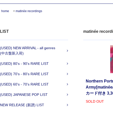
home
>
matinée recordings
LIST
matinée record
(USED) NEW ARRIVAL - all genres
(中古盤新入荷)
(USED) 80's - 90's RARE LIST
(USED) 70's - 80's RARE LIST
Northern Portr
(USED) 60's - 70's RARE LIST
Army[matiné
カード付き 3,
(USED) JAPANESE POP LIST
SOLD OUT
NEW RELEASE (新譜) LIST