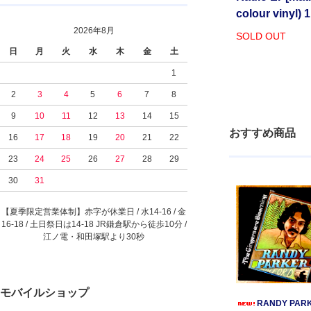
colour vinyl
2026年8月
SOLD OUT
日
月
火
水
木
金
土
1
2
3
4
5
6
7
8
9
10
11
12
13
14
15
おすすめ商品
16
17
18
19
20
21
22
23
24
25
26
27
28
29
30
31
【夏季限定営業体制】赤字が休業日 / 水14-16 / 金
16-18 / 土日祭日は14-18 JR鎌倉駅から徒歩10分 /
江ノ電・和田塚駅より30秒
モバイルショップ
RANDY PARK