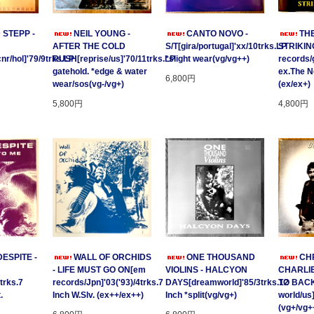
 STEPP -
NEIL YOUNG -
CANTO NOVO -
TH
AFTER THE COLD
S/T[gira/portugal]'xx/10trks.LP
STRIKING
/hol]'79/9trks.LP
RUSH[reprise/us]'70/11trks.LP
*slight wear(vg/vg++)
records/
gatehold. *edge & water
ex.The 
6,800円
wear/sos(vg-/vg+)
(ex/ex+)
5,800円
4,800円
ESPITE -
WALL OF ORCHIDS
ONE THOUSAND
CHR
- LIFE MUST GO ON[em
VIOLINS - HALCYON
CHARLIE
trks.7
records/Jpn]'03('93)/4trks.7
DAYS[dreamworld]'85/3trks.12
TO BACK
.
Inch W.Slv. (ex++/ex++)
Inch *split(vg/vg+)
world/us
(vg+/vg+