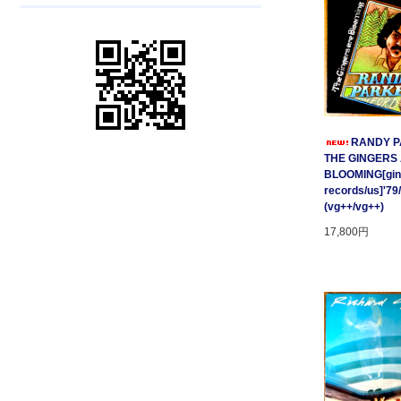
RANDY P
THE GINGERS
BLOOMING[gin
records/us]'79
(vg++/vg++)
17,800円