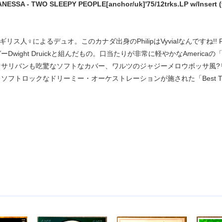
ANESSA - TWO SLEEPY PEOPLE[anchor/uk]'75/12trks.LP w/Insert (
ス人♀によるデュオ。このカナダ出身のPhilipはVyvialなんですね!! Phili
wight Druickと組んだもの。口当たりが非常に軽やかなAmericaの「Ve
.オサリバンも吃驚なソフトなカバー、ワルツのジャジーメロウボッサ風?リードV
フトロックなドリーミー・オーケストレーションが施された「Best Thing