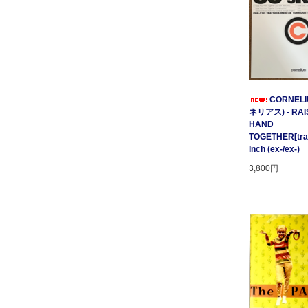
CORNELI
ネリアス) - RAI
HAND
TOGETHER[tratt
Inch (ex-/ex-)
3,800円