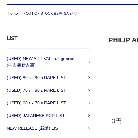
home
>
OUT OF STOCK (販売済み商品)
LIST
PHILIP A
(USED) NEW ARRIVAL - all genres
(中古盤新入荷)
(USED) 80's - 90's RARE LIST
(USED) 70's - 80's RARE LIST
(USED) 60's - 70's RARE LIST
(USED) JAPANESE POP LIST
0円
NEW RELEASE (新譜) LIST