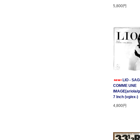
5,800円
LIO - SA
COMME UNE
IMAGE[ariola/ge
7 Inch (vg/ex-)
4,800円