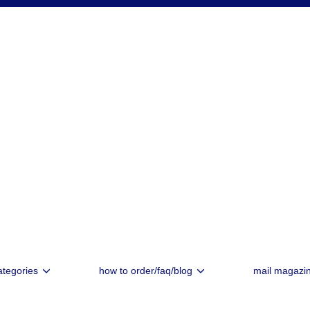
ategories
how to order/faq/blog
mail magazi