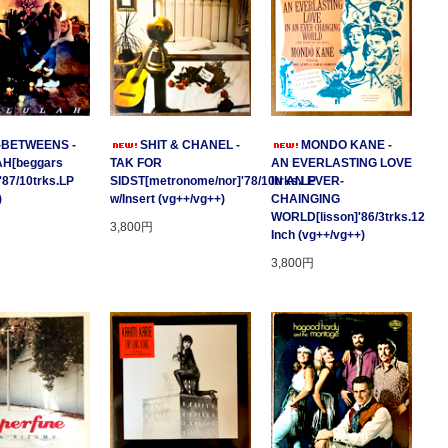
-BETWEENS -
SHIT & CHANEL -
MONDO KANE -
H[beggars
TAK FOR
AN EVERLASTING LOVE
'87/10trks.LP
SIDST[metronome/nor]'78/10trks.LP
IN AN EVER-
)
w/Insert (vg++/vg++)
CHAINGING
WORLD[lisson]'86/3trks.12
3,800円
Inch (vg++/vg++)
3,800円