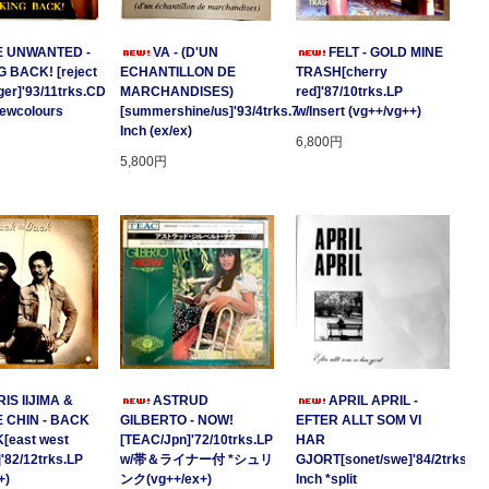
E UNWANTED -
VA - (D'UN
FELT - GOLD MINE
 BACK! [reject
ECHANTILLON DE
TRASH[cherry
ger]'93/11trks.CD
MARCHANDISES)
red]'87/10trks.LP
Newcolours
[summershine/us]'93/4trks.7
w/Insert (vg++/vg++)
Inch (ex/ex)
6,800円
5,800円
IS IIJIMA &
ASTRUD
APRIL APRIL -
 CHIN - BACK
GILBERTO - NOW!
EFTER ALLT SOM VI
[east west
[TEAC/Jpn]'72/10trks.LP
HAR
]'82/12trks.LP
w/帯＆ライナー付 *シュリ
GJORT[sonet/swe]'84/2trks.7
+)
ンク(vg++/ex+)
Inch *split