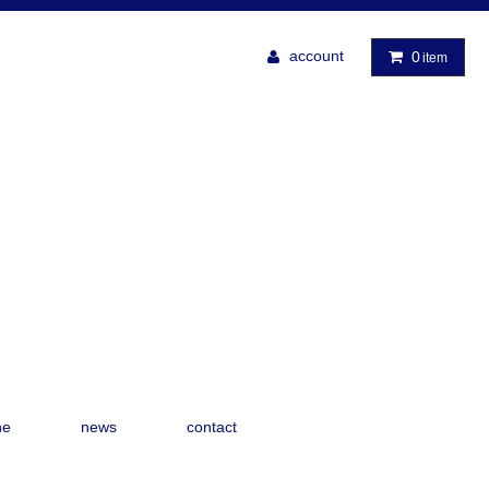
account
0
item
ne
news
contact