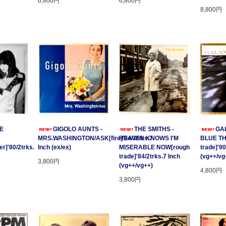
6,800円
6,800円
8,800円
GE
GIGOLO AUNTS -
THE SMITHS -
GAL
MRS.WASHINGTON/ASK[fire]'94/3trks.7
HEAVEN KNOWS I'M
BLUE T
r]'80/2trks.
Inch (ex/ex)
MISERABLE NOW[rough
trade]'90
trade]'84/2trks.7 Inch
(vg++/vg
3,800円
(vg++/vg++)
4,800円
3,800円