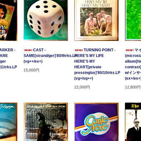
ARKER -
CAST -
TURNING POINT -
マ
 ARE
SAME[strand/ger]'80/9trks.LP
HERE'S MY LIFE
(microsta
ger
(vg++/ex+)
HERE'S MY
album[hi
/11trks.LP
HEART[private
contrast
15,000円
pressing/us]'80/10trks.LP
w/イン
(vg+/vg++)
(ex+/ex+
22,000円
12,800円