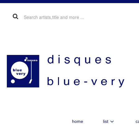
home
list
c