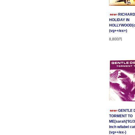
RICHARD
HOLIDAY IN
HOLLYWOOD[cnr
(vg++/ex+)
8,800円
GENTLE D
TORMENT TO
ME[sarah]'91/3
Inch w/label cat
(vg++/ex-)