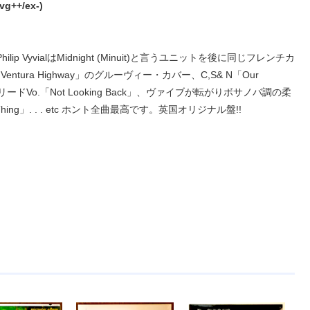
vg++/ex-)
p VyvialはMidnight (Minuit)と言うユニットを後に同じフレンチカ
ntura Highway」のグルーヴィー・カバー、C,S& N「Our
o.「Not Looking Back」、ヴァイブが転がりボサノバ調の柔
」. . . etc ホント全曲最高です。英国オリジナル盤!!