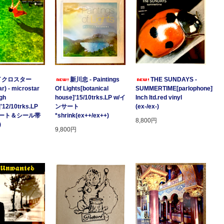
イクロスター
新川忠 - Paintings
THE SUNDAYS -
r) - microstar
Of Lights[botanical
SUMMERTIME[parlophone]'97/2
gh
house]'15/10trks.LP w/イ
Inch ltd.red vinyl
]'12/10trks.LP
ンサート
(ex-/ex-)
サート＆シール帯
*shrink(ex++/ex++)
8,800円
)
9,800円