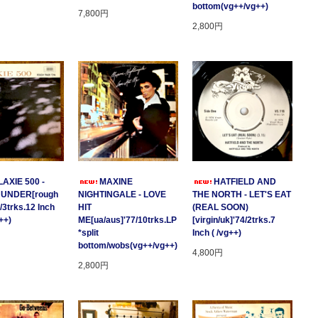
bottom(vg++/vg++)
7,800円
2,800円
AXIE 500 -
MAXINE
HATFIELD AND
HUNDER[rough
NIGHTINGALE - LOVE
THE NORTH - LET'S EAT
/3trks.12 Inch
HIT
(REAL SOON)
++)
ME[ua/aus]'77/10trks.LP
[virgin/uk]'74/2trks.7
*split
Inch ( /vg++)
bottom/wobs(vg++/vg++)
4,800円
2,800円