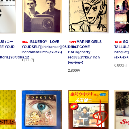
US (コー
BLUEBOY - LOVE
MARINE GIRLS -
GO
SE YOUR
YOURSELF[shinkansen]'96/2trks.7
DON'T COME
TALLULA
Inch w/label info (ex-/ex-)
BACK[cherry
banquet]
oria]'93/6trks.12
red]'83/2trks.7 Inch
(ex+/ex+
1,800円
(vg+/vg+)
6,800円
2,800円