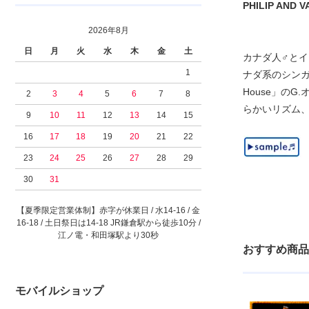
PHILIP AND V
2026年8月
日
月
火
水
木
金
土
カナダ人♂とイギリ
1
ナダ系のシンガーD
House」のG
2
3
4
5
6
7
8
らかいリズム、ソ
9
10
11
12
13
14
15
16
17
18
19
20
21
22
23
24
25
26
27
28
29
30
31
【夏季限定営業体制】赤字が休業日 / 水14-16 / 金
16-18 / 土日祭日は14-18 JR鎌倉駅から徒歩10分 /
江ノ電・和田塚駅より30秒
おすすめ商品
モバイルショップ