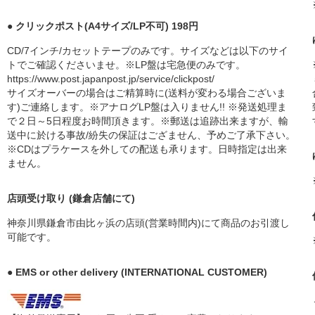
● クリックポスト(A4サイズ/LP不可) 198円
CD/7インチ/カセットテープのみです。サイズなどは以下のサイ
トでご確認くださいませ。※LP盤は宅急便のみです。
https://www.post.japanpost.jp/service/clickpost/
サイズオーバーの場合はご精算時に(送料が変わる場合ございま
す)ご連絡します。※アナログLP盤は入りません!! ※発送処理ま
で２日～5日程度お時間頂きます。※郵送は追跡出来ますが、輸
送中に於ける事故/紛失の保証はござません、予めご了承下さい。
※CDはプラケースを外しての配送も承ります。日時指定は出来
ません。
店頭受け取り (鎌倉店舗にて)
神奈川県鎌倉市由比ヶ浜の店頭(営業時間内)にて商品のお引渡し
可能です。
● EMS or other delivery (INTERNATIONAL CUSTOMER)