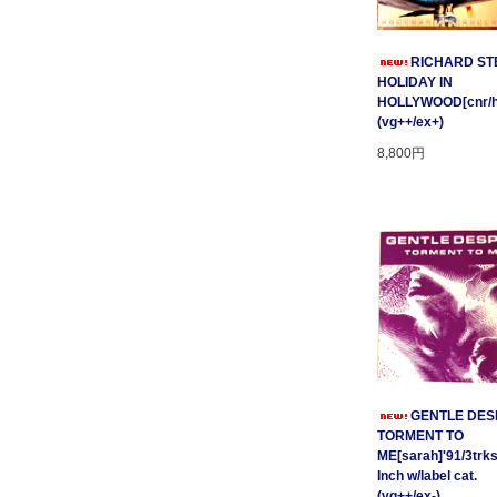
RICHARD STE
HOLIDAY IN
HOLLYWOOD[cnr/ho
(vg++/ex+)
8,800円
GENTLE DESP
TORMENT TO
ME[sarah]'91/3trks
Inch w/label cat.
(vg++/ex-)