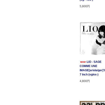
5,800円
LIO - SAGE
COMME UNE
IMAGE[ariola/ger]'
7 Inch (vg/ex-)
4,800円