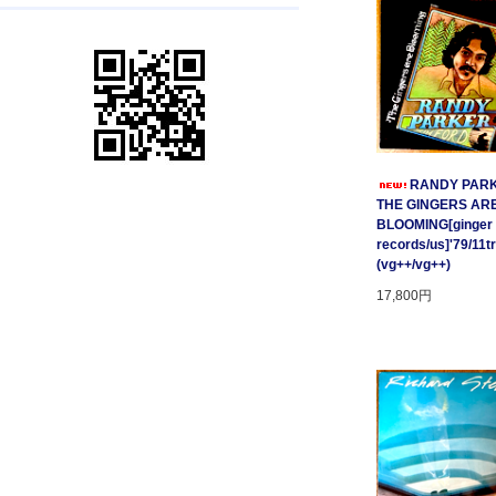
RANDY PARK
THE GINGERS AR
BLOOMING[ginger
records/us]'79/11t
(vg++/vg++)
17,800円