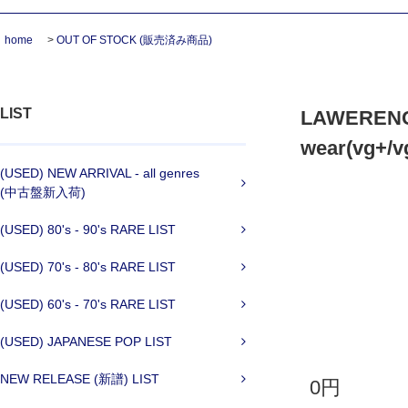
home
>
OUT OF STOCK (販売済み商品)
LIST
LAWERENCE 
wear(vg+/v
(USED) NEW ARRIVAL - all genres
(中古盤新入荷)
(USED) 80's - 90's RARE LIST
(USED) 70's - 80's RARE LIST
(USED) 60's - 70's RARE LIST
(USED) JAPANESE POP LIST
NEW RELEASE (新譜) LIST
0円