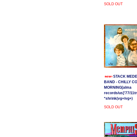
SOLD OUT
STACK MEDE
BAND - CHILLY C
MORNING[alma
records/us]'77/11t
*shrink(vg+/vg+)
SOLD OUT