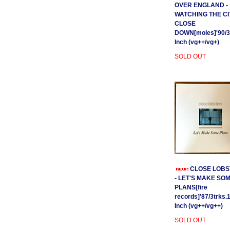
OVER ENGLAND -
WATCHING THE CI
CLOSE
DOWN[moles]'90/3
Inch (vg++/vg+)
SOLD OUT
CLOSE LOBS
- LET'S MAKE SO
PLANS[fire
records]'87/3trks.
Inch (vg++/vg++)
SOLD OUT