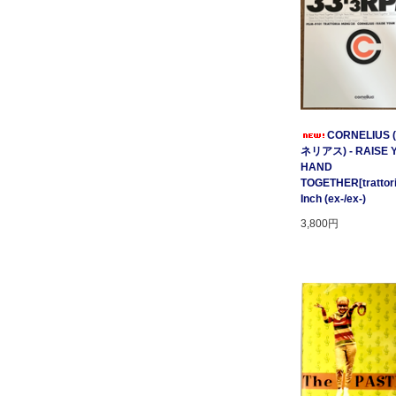
CORNELIUS
ネリアス) - RAISE 
HAND
TOGETHER[trattori
Inch (ex-/ex-)
3,800円