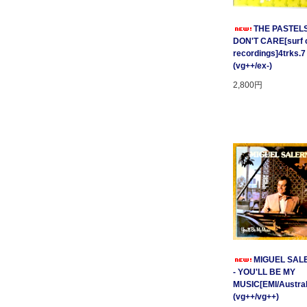
THE PASTELS 
DON'T CARE[surf c
recordings]4trks.7
(vg++/ex-)
2,800円
MIGUEL SAL
- YOU'LL BE MY
MUSIC[EMI/Australi
(vg++/vg++)