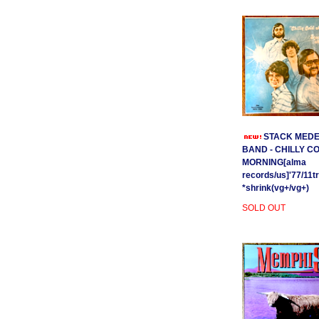
STACK MEDE
BAND - CHILLY C
MORNING[alma
records/us]'77/11t
*shrink(vg+/vg+)
SOLD OUT