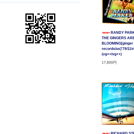
RANDY PARK
THE GINGERS AR
BLOOMING[ginger
records/us]'79/11t
(vg++/vg++)
17,800円
RICHARD STE