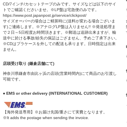
CD/7インチ/カセットテープのみです。サイズなどは以下のサイ
トでご確認くださいませ。※LP盤は宅急便のみです。
https://www.post.japanpost.jp/service/clickpost/
サイズオーバーの場合はご精算時に(送料が変わる場合ございま
す)ご連絡します。※アナログLP盤は入りません!! ※発送処理ま
で２日～5日程度お時間頂きます。※郵送は追跡出来ますが、輸
送中に於ける事故/紛失の保証はござません、予めご了承下さい。
※CDはプラケースを外しての配送も承ります。日時指定は出来
ません。
店頭受け取り (鎌倉店舗にて)
神奈川県鎌倉市由比ヶ浜の店頭(営業時間内)にて商品のお引渡し
可能です。
● EMS or other delivery (INTERNATIONAL CUSTOMER)
【海外発送専用】※お届け先国/重さにて実費となります。
※It adds the postage when sending the invoice.