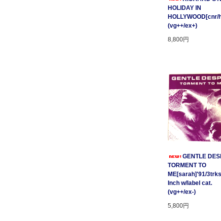
HOLIDAY IN
HOLLYWOOD[cnr/ho
(vg++/ex+)
8,800円
GENTLE DESP
TORMENT TO
ME[sarah]'91/3trks
Inch w/label cat.
(vg++/ex-)
5,800円