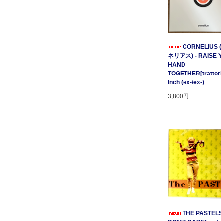
CORNELIUS
ネリアス) - RAISE 
HAND
TOGETHER[trattori
Inch (ex-/ex-)
3,800円
THE PASTELS 