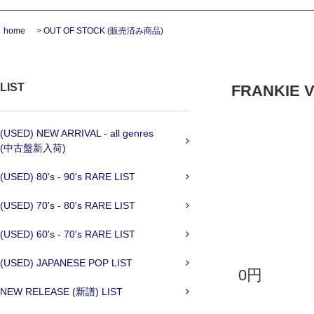
home
>
OUT OF STOCK (販売済み商品)
LIST
FRANKIE VA
(USED) NEW ARRIVAL - all genres
(中古盤新入荷)
(USED) 80's - 90's RARE LIST
(USED) 70's - 80's RARE LIST
(USED) 60's - 70's RARE LIST
(USED) JAPANESE POP LIST
0円
NEW RELEASE (新譜) LIST