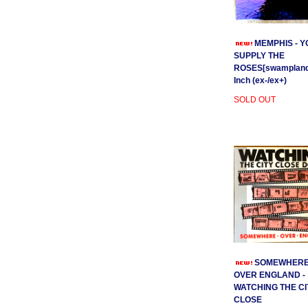
MEMPHIS - Y
SUPPLY THE
ROSES[swamplands
Inch (ex-/ex+)
SOLD OUT
SOMEWHER
OVER ENGLAND -
WATCHING THE CI
CLOSE