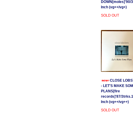
DOWN[moles]'90/3
Inch (vg++/vg+)
SOLD OUT
CLOSE LOBS
- LET'S MAKE SO
PLANS[fire
records]'87/3trks.
Inch (vg++/vg++)
SOLD OUT