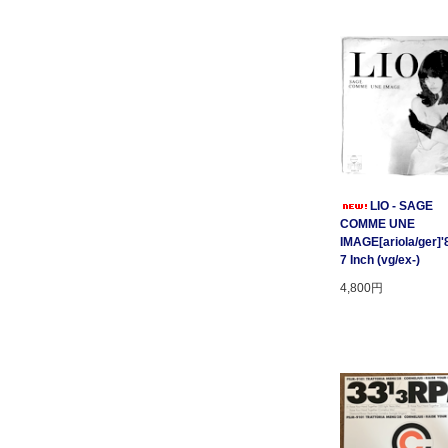
LIO - SAGE
COMME UNE
IMAGE[ariola/ger]'
7 Inch (vg/ex-)
4,800円