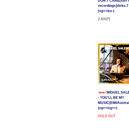
DON'T CARE[surf c
recordings]4trks.7
(vg++/ex-)
2,800円
MIGUEL SAL
- YOU'LL BE MY
MUSIC[EMI/Australi
(vg++/vg++)
SOLD OUT