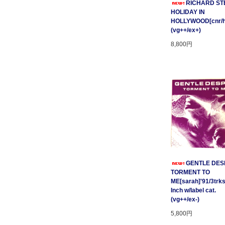
RICHARD STE
HOLIDAY IN
HOLLYWOOD[cnr/ho
(vg++/ex+)
8,800円
GENTLE DESP
TORMENT TO
ME[sarah]'91/3trks
Inch w/label cat.
(vg++/ex-)
5,800円