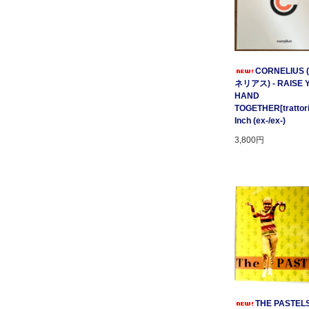
CORNELIUS
ネリアス) - RAISE 
HAND
TOGETHER[trattori
Inch (ex-/ex-)
3,800円
THE PASTELS 