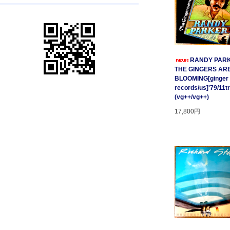
RANDY PARK
THE GINGERS AR
BLOOMING[ginger
records/us]'79/11t
(vg++/vg++)
17,800円