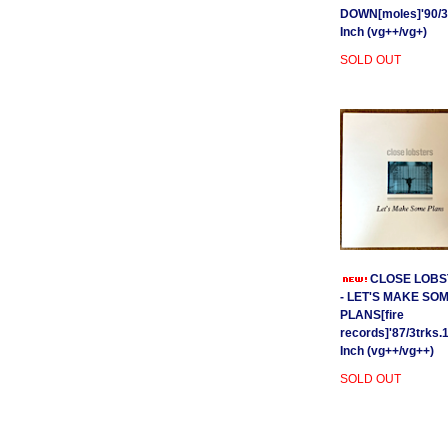
DOWN[moles]'90/3
Inch (vg++/vg+)
SOLD OUT
CLOSE LOBS
- LET'S MAKE SO
PLANS[fire
records]'87/3trks.
Inch (vg++/vg++)
SOLD OUT