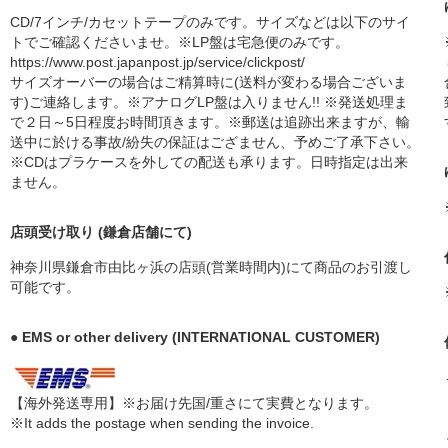
CD/7インチ/カセットテープのみです。サイズなどは以下のサイ
トでご確認くださいませ。※LP盤は宅急便のみです。
https://www.post.japanpost.jp/service/clickpost/
サイズオーバーの場合はご精算時に(送料が変わる場合ございま
す)ご連絡します。※アナログLP盤は入りません!! ※発送処理ま
で２日～5日程度お時間頂きます。※郵送は追跡出来ますが、輸
送中に於ける事故/紛失の保証はござません、予めご了承下さい。
※CDはプラケースを外しての配送も承ります。日時指定は出来
ません。
店頭受け取り (鎌倉店舗にて)
神奈川県鎌倉市由比ヶ浜の店頭(営業時間内)にて商品のお引渡し
可能です。
● EMS or other delivery (INTERNATIONAL CUSTOMER)
【海外発送専用】※お届け先国/重さにて実費となります。
※It adds the postage when sending the invoice.