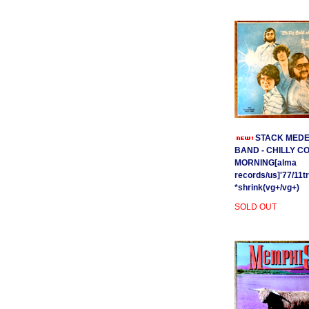
STACK MEDE
BAND - CHILLY C
MORNING[alma
records/us]'77/11t
*shrink(vg+/vg+)
SOLD OUT