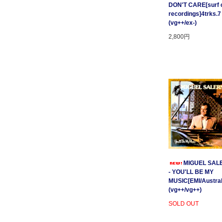
DON'T CARE[surf c
recordings]4trks.7
(vg++/ex-)
2,800円
MIGUEL SAL
- YOU'LL BE MY
MUSIC[EMI/Australi
(vg++/vg++)
SOLD OUT