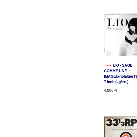
LIO - SAGE
COMME UNE
IMAGE[ariola/ger]'
7 Inch (vg/ex-)
4,800円