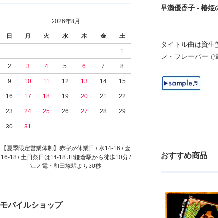
早瀬優香子 - 椿姫の夏[s
2026年8月
日
月
火
水
木
金
土
タイトル曲は資生
1
ン・フレーバーで
2
3
4
5
6
7
8
9
10
11
12
13
14
15
16
17
18
19
20
21
22
23
24
25
26
27
28
29
30
31
【夏季限定営業体制】赤字が休業日 / 水14-16 / 金
おすすめ商品
16-18 / 土日祭日は14-18 JR鎌倉駅から徒歩10分 /
江ノ電・和田塚駅より30秒
モバイルショップ