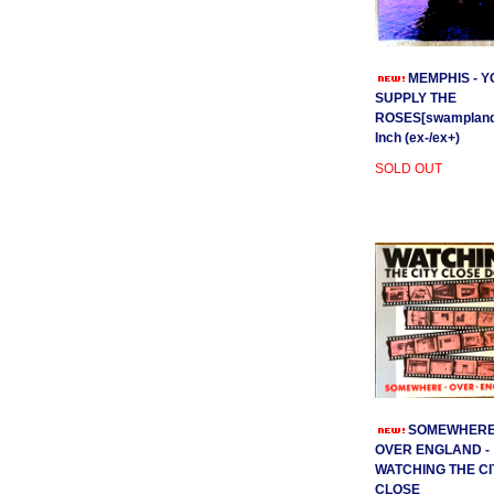
MEMPHIS - Y
SUPPLY THE
ROSES[swamplands
Inch (ex-/ex+)
SOLD OUT
SOMEWHER
OVER ENGLAND -
WATCHING THE CI
CLOSE