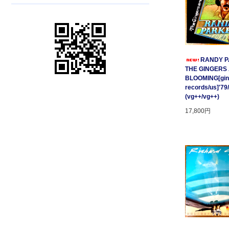
RANDY P
THE GINGERS
BLOOMING[gin
records/us]'79
(vg++/vg++)
17,800円