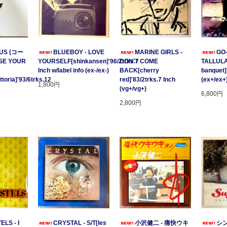
US (コー
BLUEBOY - LOVE
MARINE GIRLS -
GO
SE YOUR
YOURSELF[shinkansen]'96/2trks.7
DON'T COME
TALLULA
Inch w/label info (ex-/ex-)
BACK[cherry
banquet]
oria]'93/6trks.12
red]'83/2trks.7 Inch
(ex+/ex+
1,800円
(vg+/vg+)
6,800円
2,800円
ELS - I
CRYSTAL - S/T[les
小沢健二 - 痛快ウキ
シン