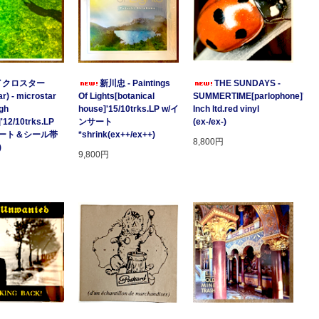
イクロスター
新川忠 - Paintings
THE SUNDAYS -
r) - microstar
Of Lights[botanical
SUMMERTIME[parlophone]'97/2
gh
house]'15/10trks.LP w/イ
Inch ltd.red vinyl
]'12/10trks.LP
ンサート
(ex-/ex-)
サート＆シール帯
*shrink(ex++/ex++)
8,800円
)
9,800円