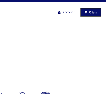
account
0
item
ne
news
contact