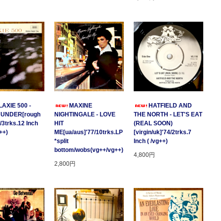
AXIE 500 -
MAXINE
HATFIELD AND
HUNDER[rough
NIGHTINGALE - LOVE
THE NORTH - LET'S EAT
/3trks.12 Inch
HIT
(REAL SOON)
++)
ME[ua/aus]'77/10trks.LP
[virgin/uk]'74/2trks.7
*split
Inch ( /vg++)
bottom/wobs(vg++/vg++)
4,800円
2,800円