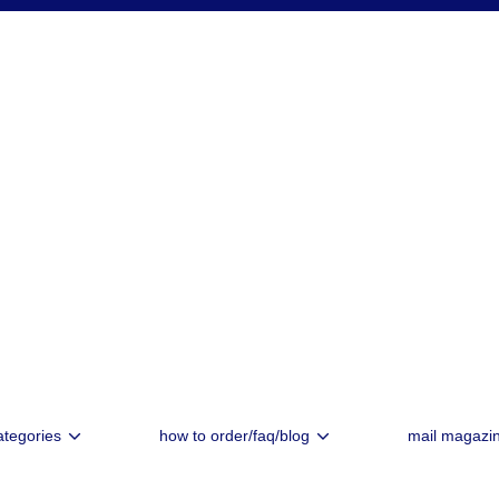
ategories
how to order/faq/blog
mail magazi