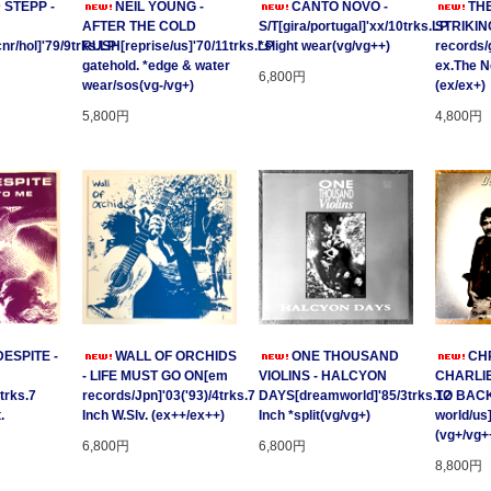
 STEPP -
NEIL YOUNG -
CANTO NOVO -
TH
AFTER THE COLD
S/T[gira/portugal]'xx/10trks.LP
STRIKING
/hol]'79/9trks.LP
RUSH[reprise/us]'70/11trks.LP
*slight wear(vg/vg++)
records/
gatehold. *edge & water
ex.The 
6,800円
wear/sos(vg-/vg+)
(ex/ex+)
5,800円
4,800円
ESPITE -
WALL OF ORCHIDS
ONE THOUSAND
CHR
- LIFE MUST GO ON[em
VIOLINS - HALCYON
CHARLIE
trks.7
records/Jpn]'03('93)/4trks.7
DAYS[dreamworld]'85/3trks.12
TO BACK
.
Inch W.Slv. (ex++/ex++)
Inch *split(vg/vg+)
world/us
(vg+/vg+
6,800円
6,800円
8,800円