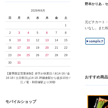
野本かりあ - セ・
2026年8月
日
月
火
水
木
金
土
元ピチカート・
1
いなし。またB面
2
3
4
5
6
7
8
9
10
11
12
13
14
15
16
17
18
19
20
21
22
23
24
25
26
27
28
29
30
31
【夏季限定営業体制】赤字が休業日 / 水14-16 / 金
おすすめ商品
16-18 / 土日祭日は14-18 JR鎌倉駅から徒歩10分 /
江ノ電・和田塚駅より30秒
モバイルショップ