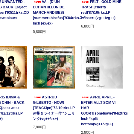
E UNWANTED -
VA - (D'UN
FELT - GOLD MINE
 BACK! [reject
ECHANTILLON DE
TRASH[cherry
ger]'93/11trks.CD
MARCHANDISES)
red]'87/10trks.LP
Newcolours
[summershine/us]'93/4trks.7
w/Insert (vg++/vg++)
Inch (ex/ex)
6,800円
5,800円
IS IIJIMA &
ASTRUD
APRIL APRIL -
 CHIN - BACK
GILBERTO - NOW!
EFTER ALLT SOM VI
[east west
[TEAC/Jpn]'72/10trks.LP
HAR
]'82/12trks.LP
w/帯＆ライナー付 *シュリ
GJORT[sonet/swe]'84/2trks.7
+)
ンク(vg++/ex+)
Inch *split
bottom(vg++/vg++)
7,800円
2,800円