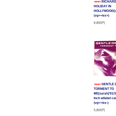
RICHARD
HOLIDAY IN
HOLLYWOOD[cnr
(vg++/ex+)
8,800円
GENTLE D
TORMENT TO
ME[sarah]'91/3
Inch w/label cat
(vg++/ex-)
5,800円