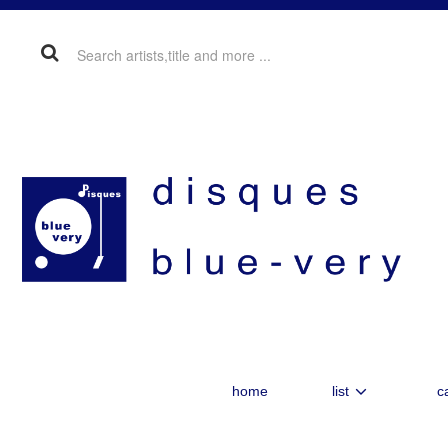
home
list
c