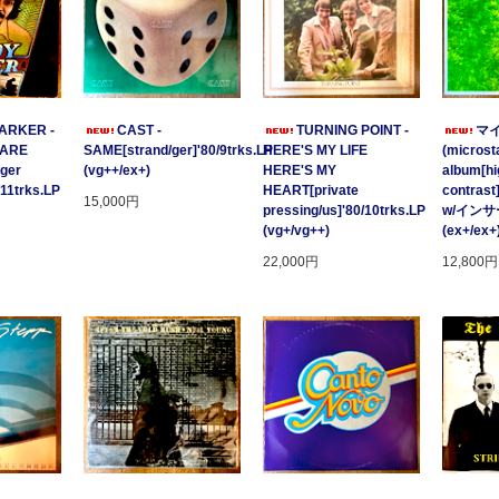
ARKER -
CAST -
TURNING POINT -
マ
 ARE
SAME[strand/ger]'80/9trks.LP
HERE'S MY LIFE
(microsta
ger
(vg++/ex+)
HERE'S MY
album[hi
/11trks.LP
HEART[private
contrast
15,000円
pressing/us]'80/10trks.LP
w/イン
(vg+/vg++)
(ex+/ex+
22,000円
12,800円