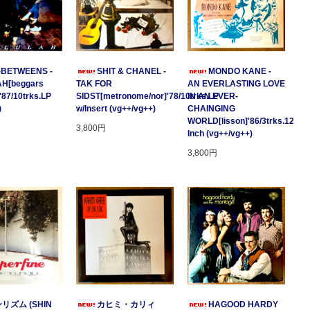
-BETWEENS -
SHIT & CHANEL -
MONDO KANE -
H[beggars
TAK FOR
AN EVERLASTING LOVE
'87/10trks.LP
SIDST[metronome/nor]'78/10trks.LP
IN AN EVER-
)
w/Insert (vg++/vg++)
CHAINGING
WORLD[lisson]'86/3trks.12
3,800円
Inch (vg++/vg++)
3,800円
リズム (SHIN
カヒミ・カリィ
HAGOOD HARDY