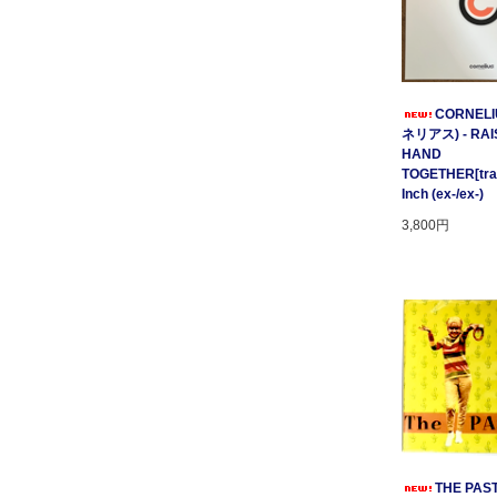
CORNELI
ネリアス) - RAI
HAND
TOGETHER[tratt
Inch (ex-/ex-)
3,800円
THE PAST