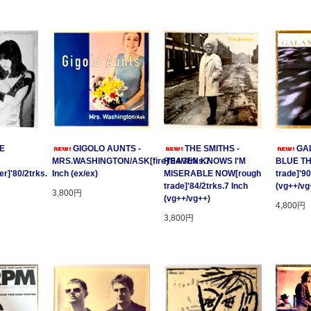
GE
GIGOLO AUNTS -
THE SMITHS -
GAL
MRS.WASHINGTON/ASK[fire]'94/3trks.7
HEAVEN KNOWS I'M
BLUE T
r]'80/2trks.
Inch (ex/ex)
MISERABLE NOW[rough
trade]'90
trade]'84/2trks.7 Inch
(vg++/vg
3,800円
(vg++/vg++)
4,800円
3,800円