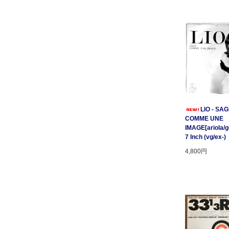
LIO - SA
COMME UNE
IMAGE[ariola/ge
7 Inch (vg/ex-)
4,800円