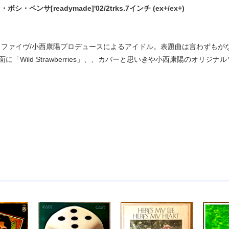
ボシ・ペンサ[readymade]'02/2trks.7インチ (ex+/ex+)
ファイヴ/小西康陽プロデュースによるアイドル。表題曲は言わずもがな
に「Wild Strawberries」、、カバーと思いきや小西康陽のオリジナ