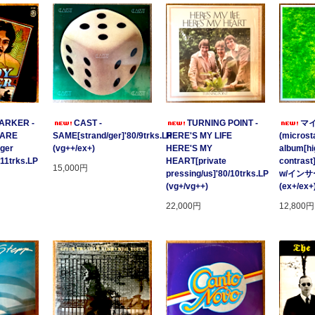
ARKER -
CAST -
TURNING POINT -
マ
 ARE
SAME[strand/ger]'80/9trks.LP
HERE'S MY LIFE
(microsta
ger
(vg++/ex+)
HERE'S MY
album[hi
/11trks.LP
HEART[private
contrast
15,000円
pressing/us]'80/10trks.LP
w/イン
(vg+/vg++)
(ex+/ex+
22,000円
12,800円