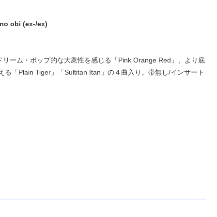
o obi (ex-/ex)
ム・ポップ的な大衆性を感じる「Pink Orange Red」、より底
lain Tiger」「Sultitan Itan」の４曲入り。帯無し/インサート