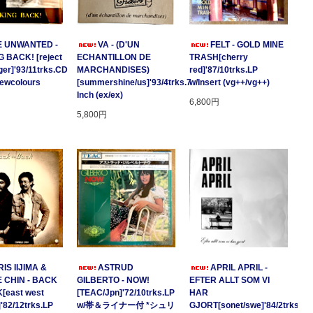
E UNWANTED -
VA - (D'UN
FELT - GOLD MINE
 BACK! [reject
ECHANTILLON DE
TRASH[cherry
ger]'93/11trks.CD
MARCHANDISES)
red]'87/10trks.LP
Newcolours
[summershine/us]'93/4trks.7
w/Insert (vg++/vg++)
Inch (ex/ex)
6,800円
5,800円
IS IIJIMA &
ASTRUD
APRIL APRIL -
 CHIN - BACK
GILBERTO - NOW!
EFTER ALLT SOM VI
[east west
[TEAC/Jpn]'72/10trks.LP
HAR
]'82/12trks.LP
w/帯＆ライナー付 *シュリ
GJORT[sonet/swe]'84/2trks.7