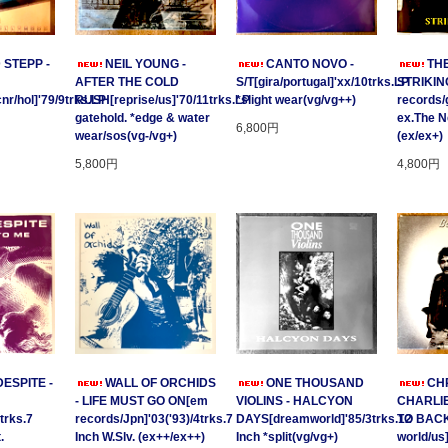
 STEPP -
NEIL YOUNG -
CANTO NOVO -
TH
AFTER THE COLD
S/T[gira/portugal]'xx/10trks.LP
STRIKING
/hol]'79/9trks.LP
RUSH[reprise/us]'70/11trks.LP
*slight wear(vg/vg++)
records/
gatehold. *edge & water
ex.The 
6,800円
wear/sos(vg-/vg+)
(ex/ex+)
5,800円
4,800円
ESPITE -
WALL OF ORCHIDS
ONE THOUSAND
CHR
- LIFE MUST GO ON[em
VIOLINS - HALCYON
CHARLIE
trks.7
records/Jpn]'03('93)/4trks.7
DAYS[dreamworld]'85/3trks.12
TO BACK
.
Inch W.Slv. (ex++/ex++)
Inch *split(vg/vg+)
world/us