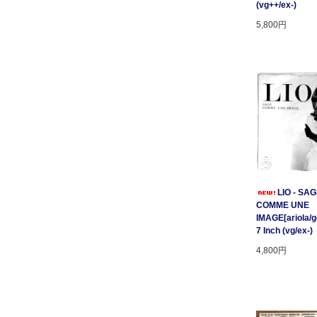
(vg++/ex-)
5,800円
LIO - SA
COMME UNE
IMAGE[ariola/ge
7 Inch (vg/ex-)
4,800円