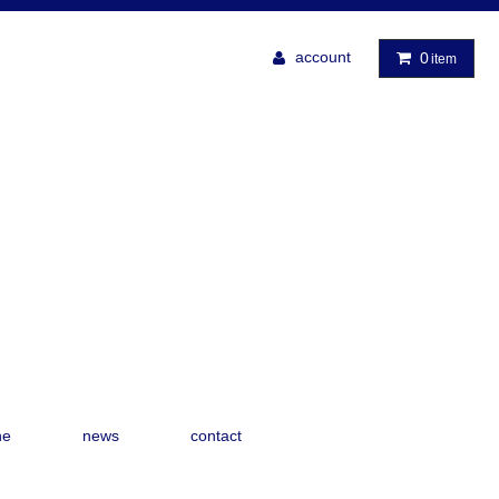
account
0
item
ne
news
contact