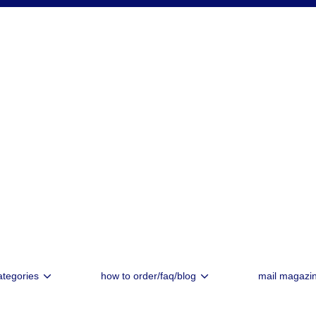
ategories
how to order/faq/blog
mail magazi