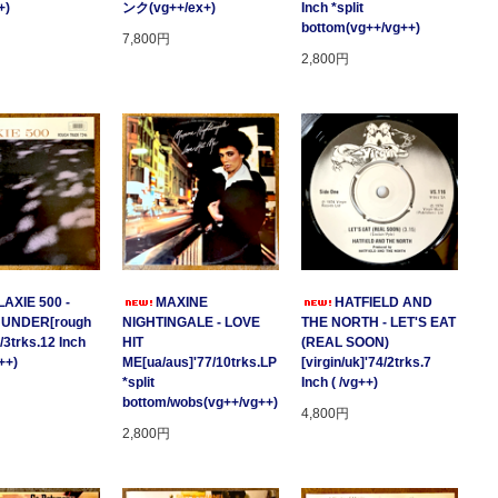
+)
ンク(vg++/ex+)
Inch *split
bottom(vg++/vg++)
7,800円
2,800円
AXIE 500 -
MAXINE
HATFIELD AND
HUNDER[rough
NIGHTINGALE - LOVE
THE NORTH - LET'S EAT
/3trks.12 Inch
HIT
(REAL SOON)
++)
ME[ua/aus]'77/10trks.LP
[virgin/uk]'74/2trks.7
*split
Inch ( /vg++)
bottom/wobs(vg++/vg++)
4,800円
2,800円