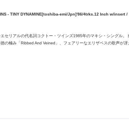
 - TINY DYNAMINE[toshiba-emi/Jpn]'86/4trks.12 Inch w/insert / n
エセリアルの代名詞コクトー・ツインズ1985年のマキシ・シングル。ドリー
極み「Ribbed And Veined」、フェアリーなエリザベスの歌声が冴える「P