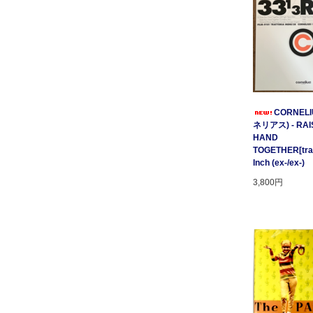
CORNELI
ネリアス) - RAI
HAND
TOGETHER[tratt
Inch (ex-/ex-)
3,800円