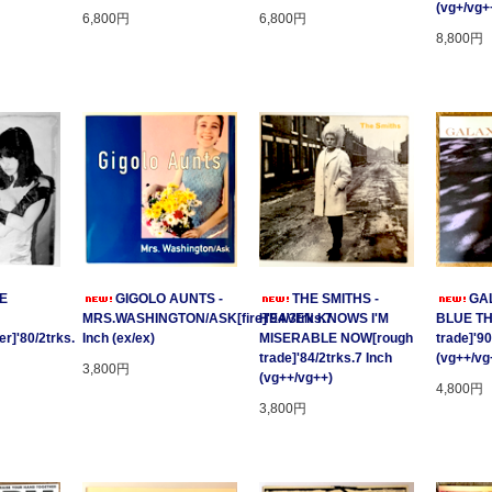
(vg+/vg+
6,800円
6,800円
8,800円
GE
GIGOLO AUNTS -
THE SMITHS -
GAL
MRS.WASHINGTON/ASK[fire]'94/3trks.7
HEAVEN KNOWS I'M
BLUE T
r]'80/2trks.
Inch (ex/ex)
MISERABLE NOW[rough
trade]'90
trade]'84/2trks.7 Inch
(vg++/vg
3,800円
(vg++/vg++)
4,800円
3,800円