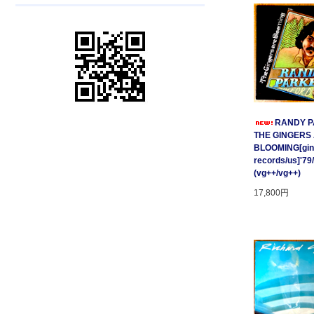
RANDY P
THE GINGERS
BLOOMING[gin
records/us]'79
(vg++/vg++)
17,800円