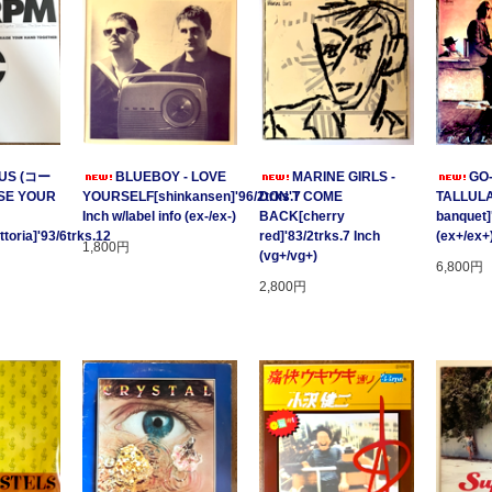
US (コー
BLUEBOY - LOVE
MARINE GIRLS -
GO
SE YOUR
YOURSELF[shinkansen]'96/2trks.7
DON'T COME
TALLULA
Inch w/label info (ex-/ex-)
BACK[cherry
banquet]
oria]'93/6trks.12
red]'83/2trks.7 Inch
(ex+/ex+
1,800円
(vg+/vg+)
6,800円
2,800円