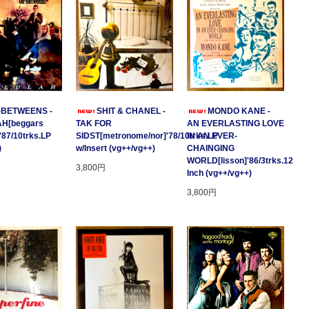
-BETWEENS -
SHIT & CHANEL -
MONDO KANE -
H[beggars
TAK FOR
AN EVERLASTING LOVE
'87/10trks.LP
SIDST[metronome/nor]'78/10trks.LP
IN AN EVER-
)
w/Insert (vg++/vg++)
CHAINGING
WORLD[lisson]'86/3trks.12
3,800円
Inch (vg++/vg++)
3,800円