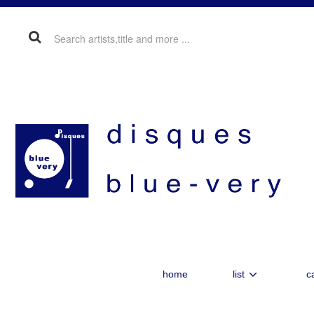
home
list
c