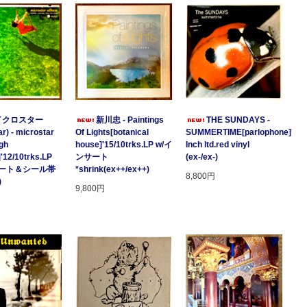
イクロスター
新川忠 - Paintings
THE SUNDAYS -
r) - microstar
Of Lights[botanical
SUMMERTIME[parlophone]'97/2
gh
house]'15/10trks.LP w/イ
Inch ltd.red vinyl
]'12/10trks.LP
ンサート
(ex-/ex-)
サート＆シール帯
*shrink(ex++/ex++)
8,800円
)
9,800円