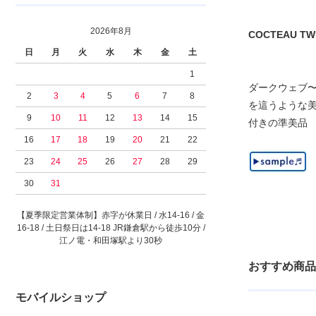
2026年8月
COCTEAU TWINS
日
月
火
水
木
金
土
1
ダークウェブ〜
2
3
4
5
6
7
8
を這うような美徳の
9
10
11
12
13
14
15
付きの準美品
16
17
18
19
20
21
22
23
24
25
26
27
28
29
30
31
【夏季限定営業体制】赤字が休業日 / 水14-16 / 金
16-18 / 土日祭日は14-18 JR鎌倉駅から徒歩10分 /
江ノ電・和田塚駅より30秒
おすすめ商品
モバイルショップ