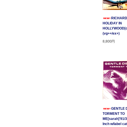
RICHARD
HOLIDAY IN
HOLLYWOOD[cnr
(vg++/ex+)
8,800円
GENTLE D
TORMENT TO
ME[sarah]'91/3
Inch w/label cat