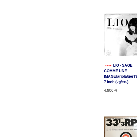
LIO - SAGE
COMME UNE
IMAGE[ariola/ger]'
7 Inch (vg/ex-)
4,800円