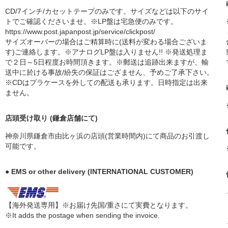
CD/7インチ/カセットテープのみです。サイズなどは以下のサイ
トでご確認くださいませ。※LP盤は宅急便のみです。
https://www.post.japanpost.jp/service/clickpost/
サイズオーバーの場合はご精算時に(送料が変わる場合ございま
す)ご連絡します。※アナログLP盤は入りません!! ※発送処理ま
で２日～5日程度お時間頂きます。※郵送は追跡出来ますが、輸
送中に於ける事故/紛失の保証はござません、予めご了承下さい。
※CDはプラケースを外しての配送も承ります。日時指定は出来
ません。
店頭受け取り (鎌倉店舗にて)
神奈川県鎌倉市由比ヶ浜の店頭(営業時間内)にて商品のお引渡し
可能です。
● EMS or other delivery (INTERNATIONAL CUSTOMER)
【海外発送専用】※お届け先国/重さにて実費となります。
※It adds the postage when sending the invoice.