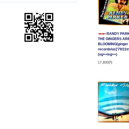
RANDY PARK
THE GINGERS AR
BLOOMING[ginger
records/us]'79/11t
(vg++/vg++)
17,800円