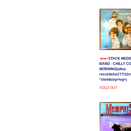
STACK MEDE
BAND - CHILLY C
MORNING[alma
records/us]'77/11t
*shrink(vg+/vg+)
SOLD OUT