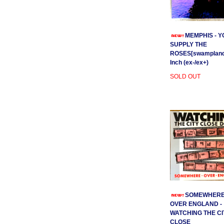
MEMPHIS - Y
SUPPLY THE
ROSES[swamplands
Inch (ex-/ex+)
SOLD OUT
SOMEWHER
OVER ENGLAND -
WATCHING THE CI
CLOSE