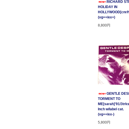
RICHARD STE
HOLIDAY IN
HOLLYWOOD[cnr/ho
(vg++/ex+)
8,800円
GENTLE DESP
TORMENT TO
ME[sarah]'91/3trks
Inch w/label cat.
(vg++/ex-)
5,800円