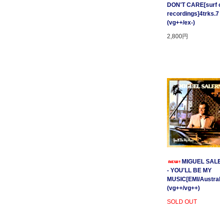
DON'T CARE[surf c
recordings]4trks.7
(vg++/ex-)
2,800円
MIGUEL SAL
- YOU'LL BE MY
MUSIC[EMI/Australi
(vg++/vg++)
SOLD OUT