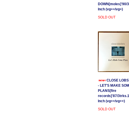
DOWN[moles]'90/3
Inch (vg++/vg+)
SOLD OUT
CLOSE LOBS
- LET'S MAKE SO
PLANS[fire
records]'87/3trks.
Inch (vg++/vg++)
SOLD OUT