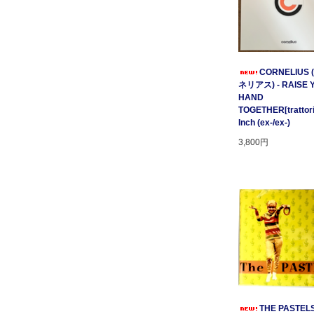
CORNELIUS
ネリアス) - RAISE 
HAND
TOGETHER[trattori
Inch (ex-/ex-)
3,800円
THE PASTELS 