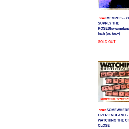
MEMPHIS - Y
SUPPLY THE
ROSES[swamplands
Inch (ex-/ex+)
SOLD OUT
SOMEWHER
OVER ENGLAND -
WATCHING THE CI
CLOSE