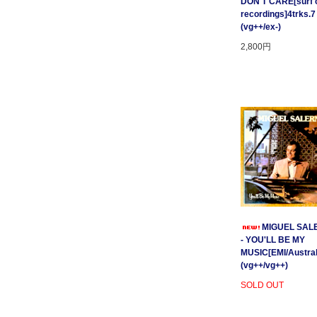
DON'T CARE[surf c
recordings]4trks.7
(vg++/ex-)
2,800円
MIGUEL SAL
- YOU'LL BE MY
MUSIC[EMI/Australi
(vg++/vg++)
SOLD OUT