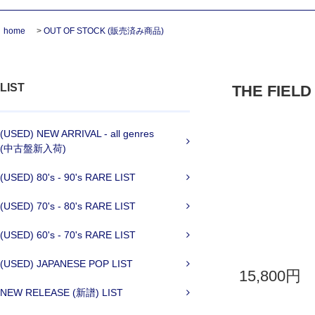
home
>
OUT OF STOCK (販売済み商品)
LIST
THE FIELD M
(USED) NEW ARRIVAL - all genres
(中古盤新入荷)
(USED) 80's - 90's RARE LIST
(USED) 70's - 80's RARE LIST
(USED) 60's - 70's RARE LIST
(USED) JAPANESE POP LIST
15,800円
NEW RELEASE (新譜) LIST