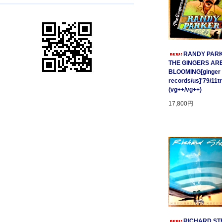
RANDY PARK
THE GINGERS AR
BLOOMING[ginger
records/us]'79/11t
(vg++/vg++)
17,800円
RICHARD STE