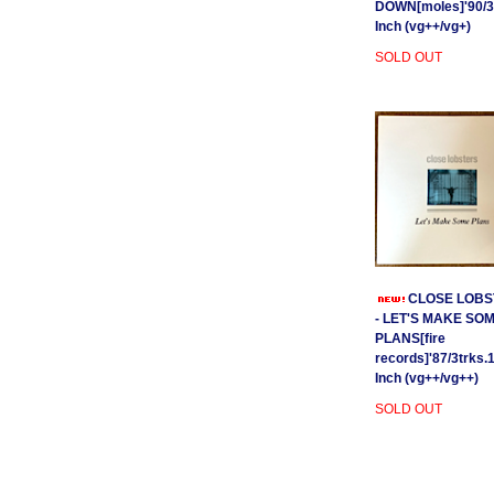
DOWN[moles]'90/3
Inch (vg++/vg+)
SOLD OUT
CLOSE LOBS
- LET'S MAKE SO
PLANS[fire
records]'87/3trks.
Inch (vg++/vg++)
SOLD OUT