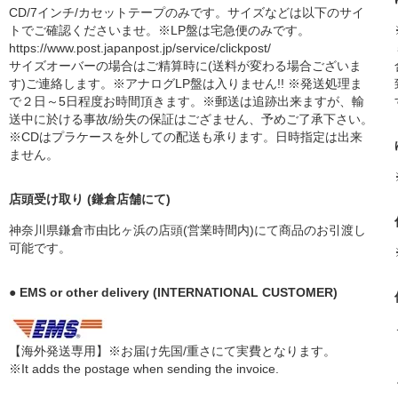
CD/7インチ/カセットテープのみです。サイズなどは以下のサイ
トでご確認くださいませ。※LP盤は宅急便のみです。
https://www.post.japanpost.jp/service/clickpost/
サイズオーバーの場合はご精算時に(送料が変わる場合ございま
す)ご連絡します。※アナログLP盤は入りません!! ※発送処理ま
で２日～5日程度お時間頂きます。※郵送は追跡出来ますが、輸
送中に於ける事故/紛失の保証はござません、予めご了承下さい。
※CDはプラケースを外しての配送も承ります。日時指定は出来
ません。
店頭受け取り (鎌倉店舗にて)
神奈川県鎌倉市由比ヶ浜の店頭(営業時間内)にて商品のお引渡し
可能です。
● EMS or other delivery (INTERNATIONAL CUSTOMER)
【海外発送専用】※お届け先国/重さにて実費となります。
※It adds the postage when sending the invoice.