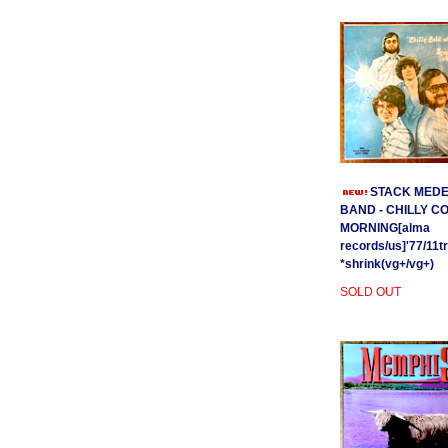
STACK MEDE
BAND - CHILLY C
MORNING[alma
records/us]'77/11t
*shrink(vg+/vg+)
SOLD OUT