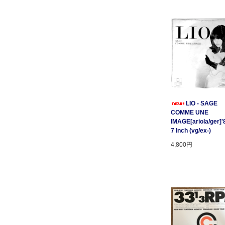
LIO - SAGE
COMME UNE
IMAGE[ariola/ger]'
7 Inch (vg/ex-)
4,800円