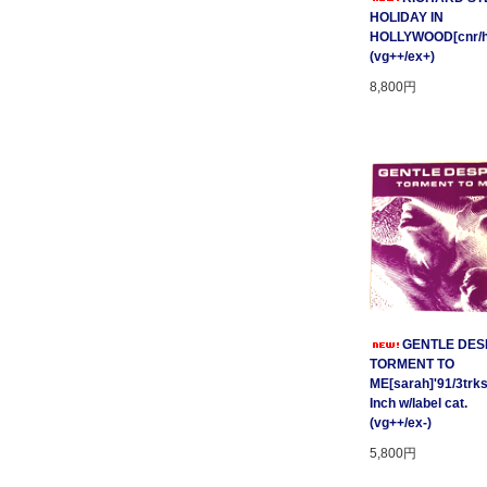
HOLIDAY IN
HOLLYWOOD[cnr/ho
(vg++/ex+)
8,800円
GENTLE DESP
TORMENT TO
ME[sarah]'91/3trks
Inch w/label cat.
(vg++/ex-)
5,800円