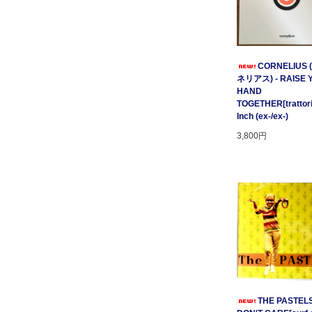
CORNELIUS
ネリアス) - RAISE 
HAND
TOGETHER[trattori
Inch (ex-/ex-)
3,800円
THE PASTELS 