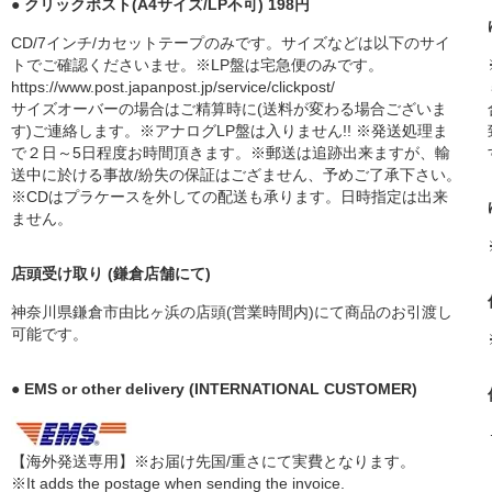
● クリックポスト(A4サイズ/LP不可) 198円
CD/7インチ/カセットテープのみです。サイズなどは以下のサイ
トでご確認くださいませ。※LP盤は宅急便のみです。
https://www.post.japanpost.jp/service/clickpost/
サイズオーバーの場合はご精算時に(送料が変わる場合ございま
す)ご連絡します。※アナログLP盤は入りません!! ※発送処理ま
で２日～5日程度お時間頂きます。※郵送は追跡出来ますが、輸
送中に於ける事故/紛失の保証はござません、予めご了承下さい。
※CDはプラケースを外しての配送も承ります。日時指定は出来
ません。
店頭受け取り (鎌倉店舗にて)
神奈川県鎌倉市由比ヶ浜の店頭(営業時間内)にて商品のお引渡し
可能です。
● EMS or other delivery (INTERNATIONAL CUSTOMER)
【海外発送専用】※お届け先国/重さにて実費となります。
※It adds the postage when sending the invoice.