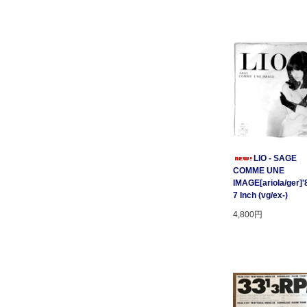
LIO - SAGE
COMME UNE
IMAGE[ariola/ger]'
7 Inch (vg/ex-)
4,800円