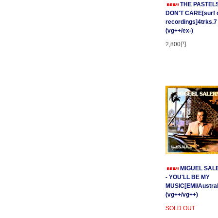
THE PASTELS 
DON'T CARE[surf c
recordings]4trks.7
(vg++/ex-)
2,800円
MIGUEL SAL
- YOU'LL BE MY
MUSIC[EMI/Australi
(vg++/vg++)
SOLD OUT