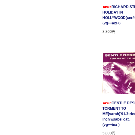
RICHARD STE
HOLIDAY IN
HOLLYWOOD[cnr/ho
(vg++/ex+)
8,800円
GENTLE DESP
TORMENT TO
ME[sarah]'91/3trks
Inch w/label cat.
(vg++/ex-)
5,800円