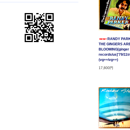
RANDY PARK
THE GINGERS AR
BLOOMING[ginger
records/us]'79/11t
(vg++/vg++)
17,800円