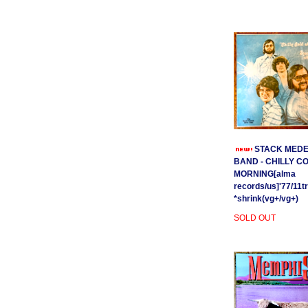
STACK MEDE
BAND - CHILLY C
MORNING[alma
records/us]'77/11t
*shrink(vg+/vg+)
SOLD OUT