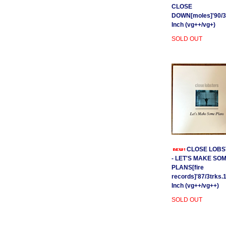
CLOSE
DOWN[moles]'90/3
Inch (vg++/vg+)
SOLD OUT
CLOSE LOBS
- LET'S MAKE SO
PLANS[fire
records]'87/3trks.
Inch (vg++/vg++)
SOLD OUT