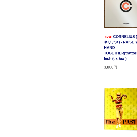
CORNELIUS
ネリアス) - RAISE 
HAND
TOGETHER[trattori
Inch (ex-/ex-)
3,800円