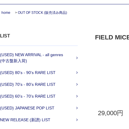
home
>
OUT OF STOCK (販売済み商品)
LIST
FIELD MICE
(USED) NEW ARRIVAL - all genres
(中古盤新入荷)
(USED) 80's - 90's RARE LIST
(USED) 70's - 80's RARE LIST
(USED) 60's - 70's RARE LIST
(USED) JAPANESE POP LIST
29,000円
NEW RELEASE (新譜) LIST