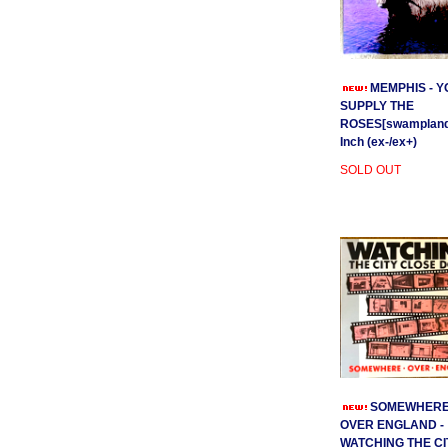
MEMPHIS - Y
SUPPLY THE
ROSES[swamplands
Inch (ex-/ex+)
SOLD OUT
SOMEWHER
OVER ENGLAND -
WATCHING THE CI