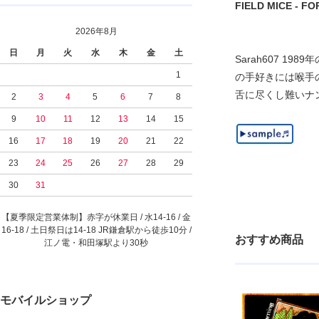
FIELD MICE - FOR
2026年8月
日
月
火
水
木
金
土
Sarah607 
1
の手好きには喉手の激レア
舌に尽くし難いナ
2
3
4
5
6
7
8
9
10
11
12
13
14
15
16
17
18
19
20
21
22
23
24
25
26
27
28
29
30
31
【夏季限定営業体制】赤字が休業日 / 水14-16 / 金
16-18 / 土日祭日は14-18 JR鎌倉駅から徒歩10分 /
おすすめ商品
江ノ電・和田塚駅より30秒
モバイルショップ