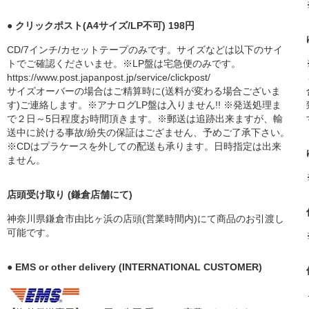
● クリックポスト(A4サイズ/LP不可) 198円
CD/7インチ/カセットテープのみです。サイズなどは以下のサイ
トでご確認くださいませ。※LP盤は宅急便のみです。
https://www.post.japanpost.jp/service/clickpost/
サイズオーバーの場合はご精算時に(送料が変わる場合ございま
す)ご連絡します。※アナログLP盤は入りません!! ※発送処理ま
で２日～5日程度お時間頂きます。※郵送は追跡出来ますが、輸
送中に於ける事故/紛失の保証はござません、予めご了承下さい。
※CDはプラケースを外しての配送も承ります。日時指定は出来
ません。
店頭受け取り (鎌倉店舗にて)
神奈川県鎌倉市由比ヶ浜の店頭(営業時間内)にて商品のお引渡し
可能です。
● EMS or other delivery (INTERNATIONAL CUSTOMER)