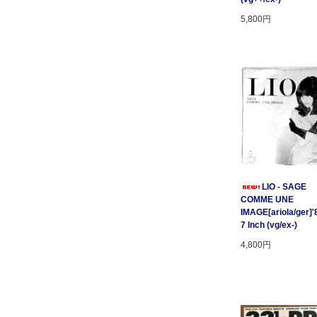
5,800円
LIO - SAGE
COMME UNE
IMAGE[ariola/ger]'
7 Inch (vg/ex-)
4,800円