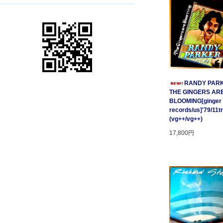
RANDY PARK
THE GINGERS AR
BLOOMING[ginger
records/us]'79/11t
(vg++/vg++)
17,800円