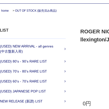
home
>
OUT OF STOCK (販売済み商品)
LIST
ROGER NIC
llexington/J
(USED) NEW ARRIVAL - all genres
(中古盤新入荷)
(USED) 80's - 90's RARE LIST
(USED) 70's - 80's RARE LIST
(USED) 60's - 70's RARE LIST
(USED) JAPANESE POP LIST
NEW RELEASE (新譜) LIST
0円