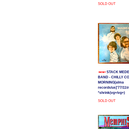
SOLD OUT
STACK MEDE
BAND - CHILLY C
MORNING[alma
records/us]'77/11t
*shrink(vg+/vg+)
SOLD OUT