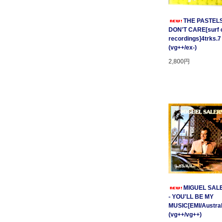
THE PASTELS 
DON'T CARE[surf c
recordings]4trks.7
(vg++/ex-)
2,800円
MIGUEL SAL
- YOU'LL BE MY
MUSIC[EMI/Australi
(vg++/vg++)