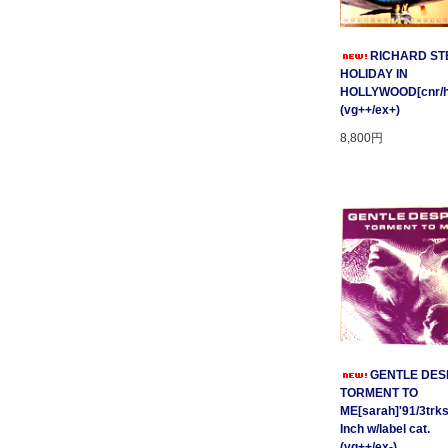
RICHARD STE
HOLIDAY IN
HOLLYWOOD[cnr/ho
(vg++/ex+)
8,800円
GENTLE DESP
TORMENT TO
ME[sarah]'91/3trks
Inch w/label cat.
(vg++/ex-)