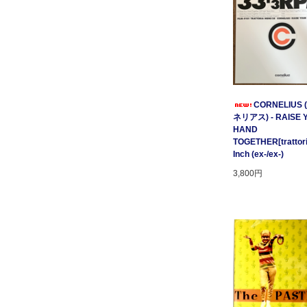
CORNELIUS
ネリアス) - RAISE 
HAND
TOGETHER[trattori
Inch (ex-/ex-)
3,800円