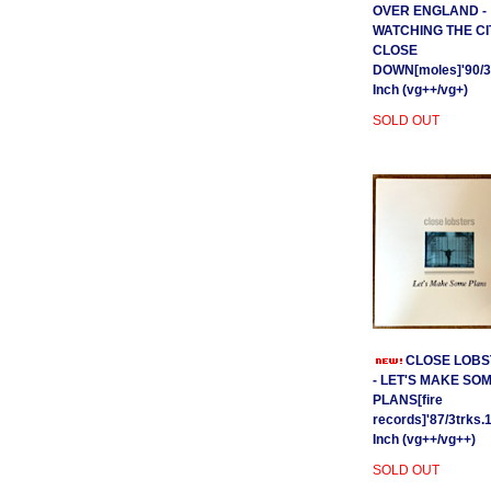
OVER ENGLAND -
WATCHING THE CI
CLOSE
DOWN[moles]'90/3
Inch (vg++/vg+)
SOLD OUT
CLOSE LOBS
- LET'S MAKE SO
PLANS[fire
records]'87/3trks.
Inch (vg++/vg++)
SOLD OUT