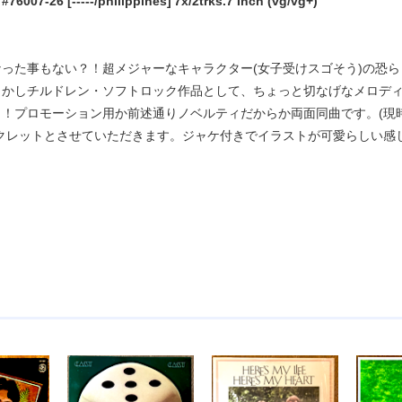
6007-26 [-----/philippines]'7x/2trks.7 Inch (vg/vg+)
なった事もない？！超メジャーなキャラクター(女子受けスゴそう)の恐
しかしチルドレン・ソフトロック作品として、ちょっと切なげなメロディ
？！プロモーション用か前述通りノベルティだからか両面同曲です。(現
ークレットとさせていただきます。ジャケ付きでイラストが可愛らしい感