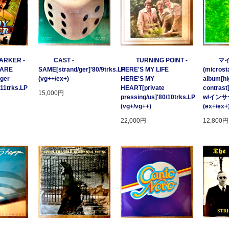
ARKER -
CAST -
TURNING POINT -
マ
 ARE
SAME[strand/ger]'80/9trks.LP
HERE'S MY LIFE
(microsta
ger
(vg++/ex+)
HERE'S MY
album[hi
/11trks.LP
HEART[private
contrast
15,000円
pressing/us]'80/10trks.LP
w/イン
(vg+/vg++)
(ex+/ex+
22,000円
12,800円