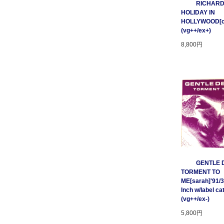
RICHARD
HOLIDAY IN
HOLLYWOOD[cnr
(vg++/ex+)
8,800円
GENTLE D
TORMENT TO
ME[sarah]'91/3
Inch w/label cat
(vg++/ex-)
5,800円