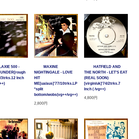
AXIE 500 -
MAXINE
HATFIELD AND
HUNDER[rough
NIGHTINGALE - LOVE
THE NORTH - LET'S EAT
/3trks.12 Inch
HIT
(REAL SOON)
++)
ME[ua/aus]'77/10trks.LP
[virgin/uk]'74/2trks.7
*split
Inch ( /vg++)
bottom/wobs(vg++/vg++)
4,800円
2,800円