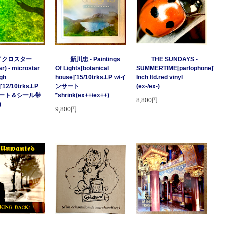
イクロスター
新川忠 - Paintings
THE SUNDAYS -
r) - microstar
Of Lights[botanical
SUMMERTIME[parlophone]'97/2
gh
house]'15/10trks.LP w/イ
Inch ltd.red vinyl
]'12/10trks.LP
ンサート
(ex-/ex-)
サート＆シール帯
*shrink(ex++/ex++)
8,800円
)
9,800円