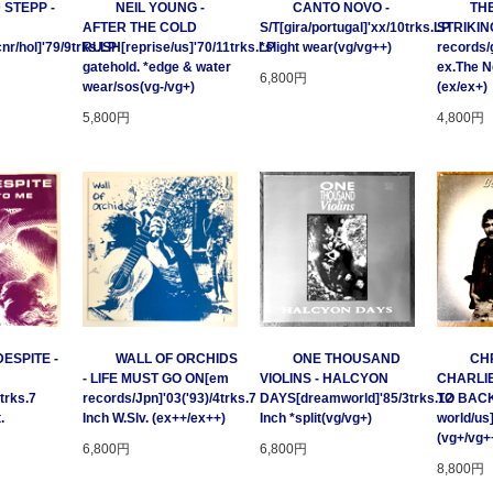
 STEPP -
NEIL YOUNG -
CANTO NOVO -
TH
AFTER THE COLD
S/T[gira/portugal]'xx/10trks.LP
STRIKING
/hol]'79/9trks.LP
RUSH[reprise/us]'70/11trks.LP
*slight wear(vg/vg++)
records/
gatehold. *edge & water
ex.The 
6,800円
wear/sos(vg-/vg+)
(ex/ex+)
5,800円
4,800円
ESPITE -
WALL OF ORCHIDS
ONE THOUSAND
CHR
- LIFE MUST GO ON[em
VIOLINS - HALCYON
CHARLIE
trks.7
records/Jpn]'03('93)/4trks.7
DAYS[dreamworld]'85/3trks.12
TO BACK
.
Inch W.Slv. (ex++/ex++)
Inch *split(vg/vg+)
world/us
(vg+/vg+
6,800円
6,800円
8,800円