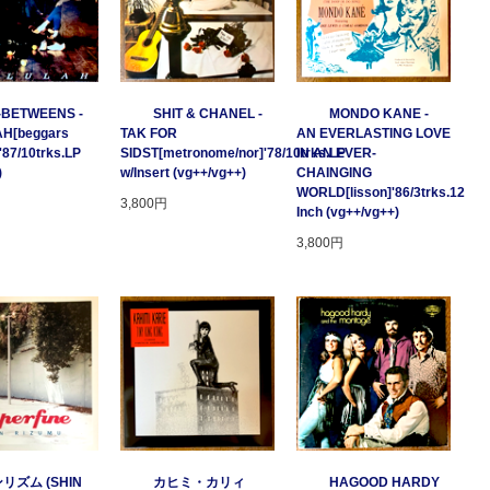
-BETWEENS -
SHIT & CHANEL -
MONDO KANE -
H[beggars
TAK FOR
AN EVERLASTING LOVE
'87/10trks.LP
SIDST[metronome/nor]'78/10trks.LP
IN AN EVER-
)
w/Insert (vg++/vg++)
CHAINGING
WORLD[lisson]'86/3trks.12
3,800円
Inch (vg++/vg++)
3,800円
リズム (SHIN
カヒミ・カリィ
HAGOOD HARDY