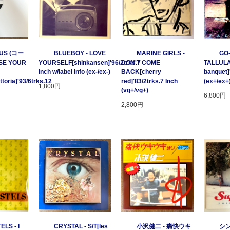
US (コー
BLUEBOY - LOVE
MARINE GIRLS -
GO
SE YOUR
YOURSELF[shinkansen]'96/2trks.7
DON'T COME
TALLULA
Inch w/label info (ex-/ex-)
BACK[cherry
banquet]
oria]'93/6trks.12
red]'83/2trks.7 Inch
(ex+/ex+
1,800円
(vg+/vg+)
6,800円
2,800円
ELS - I
CRYSTAL - S/T[les
小沢健二 - 痛快ウキ
シン