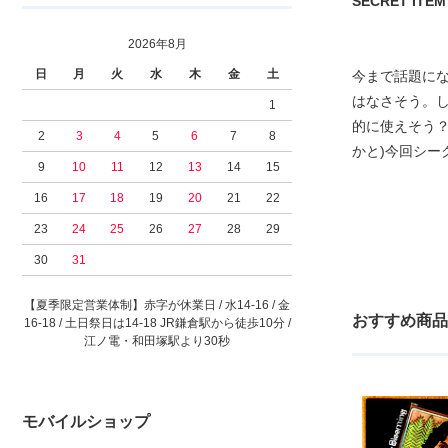
SECRET ITEM #7
2026年8月
日
月
火
水
木
金
土
今まで話題に
はなさそう。
1
的に使えそう
2
3
4
5
6
7
8
かと)今回シ
9
10
11
12
13
14
15
16
17
18
19
20
21
22
23
24
25
26
27
28
29
30
31
【夏季限定営業体制】赤字が休業日 / 水14-16 / 金
おすすめ商品
16-18 / 土日祭日は14-18 JR鎌倉駅から徒歩10分 /
江ノ電・和田塚駅より30秒
モバイルショップ