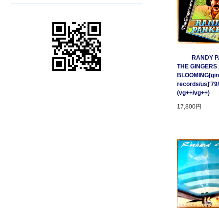
RANDY P
THE GINGERS
BLOOMING[gin
records/us]'79
(vg++/vg++)
17,800円