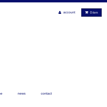
account
0
item
ne
news
contact