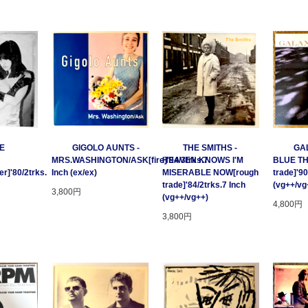
GE
GIGOLO AUNTS -
THE SMITHS -
GAL
MRS.WASHINGTON/ASK[fire]'94/3trks.7
HEAVEN KNOWS I'M
BLUE T
r]'80/2trks.
Inch (ex/ex)
MISERABLE NOW[rough
trade]'90
trade]'84/2trks.7 Inch
(vg++/vg
3,800円
(vg++/vg++)
4,800円
3,800円