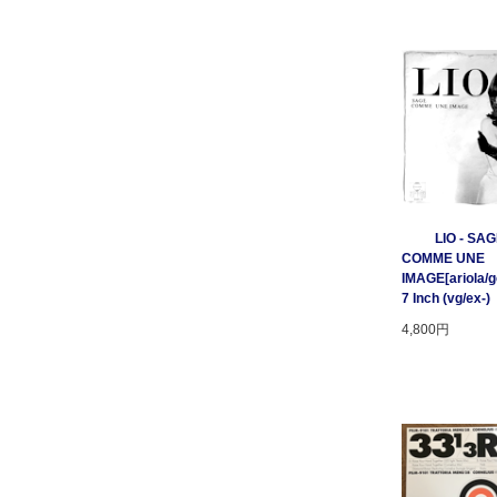
LIO - SA
COMME UNE
IMAGE[ariola/ge
7 Inch (vg/ex-)
4,800円