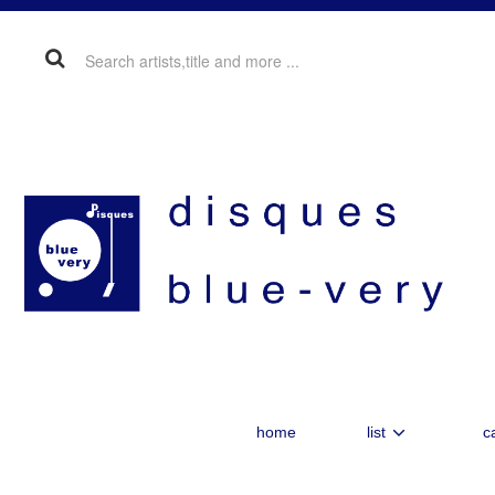
home
list
c