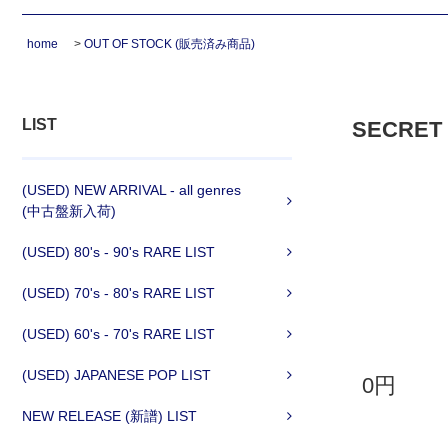
home
>
OUT OF STOCK (販売済み商品)
LIST
SECRET IT
(USED) NEW ARRIVAL - all genres
(中古盤新入荷)
(USED) 80's - 90's RARE LIST
(USED) 70's - 80's RARE LIST
(USED) 60's - 70's RARE LIST
(USED) JAPANESE POP LIST
0円
NEW RELEASE (新譜) LIST