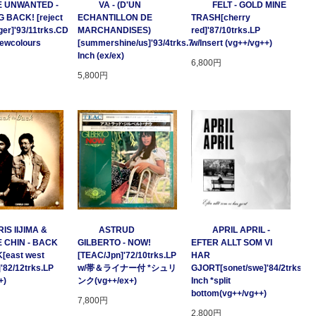
E UNWANTED -
VA - (D'UN
FELT - GOLD MINE
 BACK! [reject
ECHANTILLON DE
TRASH[cherry
ger]'93/11trks.CD
MARCHANDISES)
red]'87/10trks.LP
Newcolours
[summershine/us]'93/4trks.7
w/Insert (vg++/vg++)
Inch (ex/ex)
6,800円
5,800円
IS IIJIMA &
ASTRUD
APRIL APRIL -
 CHIN - BACK
GILBERTO - NOW!
EFTER ALLT SOM VI
[east west
[TEAC/Jpn]'72/10trks.LP
HAR
]'82/12trks.LP
w/帯＆ライナー付 *シュリ
GJORT[sonet/swe]'84/2trks.7
+)
ンク(vg++/ex+)
Inch *split
bottom(vg++/vg++)
7,800円
2,800円