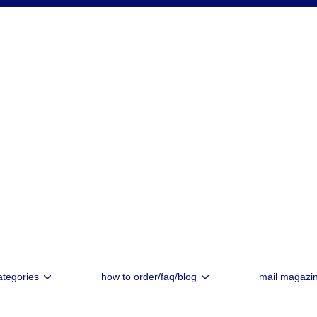
ategories
how to order/faq/blog
mail magazi