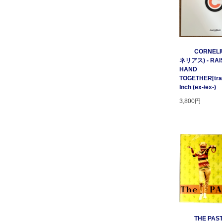
CORNELI
ネリアス) - RAI
HAND
TOGETHER[tratt
Inch (ex-/ex-)
3,800円
THE PAST