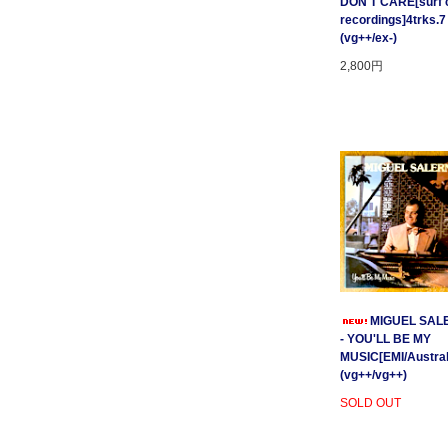
DON'T CARE[surf c
recordings]4trks.7
(vg++/ex-)
2,800円
MIGUEL SAL
- YOU'LL BE MY
MUSIC[EMI/Australi
(vg++/vg++)
SOLD OUT