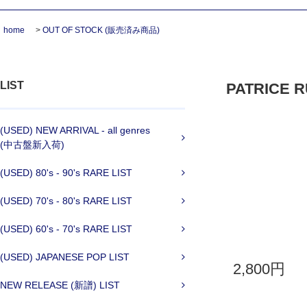
home
>
OUT OF STOCK (販売済み商品)
LIST
PATRICE RU
(USED) NEW ARRIVAL - all genres
(中古盤新入荷)
(USED) 80's - 90's RARE LIST
(USED) 70's - 80's RARE LIST
(USED) 60's - 70's RARE LIST
(USED) JAPANESE POP LIST
2,800円
NEW RELEASE (新譜) LIST