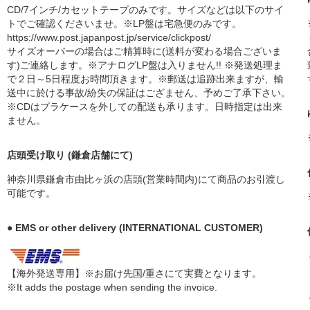
CD/7インチ/カセットテープのみです。サイズなどは以下のサイ
トでご確認くださいませ。※LP盤は宅急便のみです。
https://www.post.japanpost.jp/service/clickpost/
サイズオーバーの場合はご精算時に(送料が変わる場合ございま
す)ご連絡します。※アナログLP盤は入りません!! ※発送処理ま
で２日～5日程度お時間頂きます。※郵送は追跡出来ますが、輸
送中に於ける事故/紛失の保証はござません、予めご了承下さい。
※CDはプラケースを外しての配送も承ります。日時指定は出来
ません。
店頭受け取り (鎌倉店舗にて)
神奈川県鎌倉市由比ヶ浜の店頭(営業時間内)にて商品のお引渡し
可能です。
● EMS or other delivery (INTERNATIONAL CUSTOMER)
【海外発送専用】※お届け先国/重さにて実費となります。
※It adds the postage when sending the invoice.