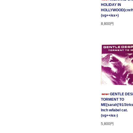
HOLIDAY IN
HOLLYWOOD[cnr/ho
(vg++/ex+)
8,800円
GENTLE DESP
TORMENT TO
ME[sarah]'91/3trks
Inch w/label cat.
(vg++/ex-)
5,800円