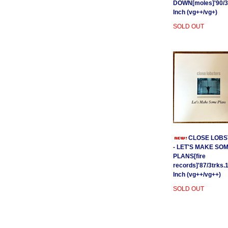
DOWN[moles]'90/3
Inch (vg++/vg+)
SOLD OUT
CLOSE LOBS
- LET'S MAKE SO
PLANS[fire
records]'87/3trks.
Inch (vg++/vg++)
SOLD OUT