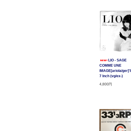
LIO - SAGE
COMME UNE
IMAGE[ariola/ger]'
7 Inch (vg/ex-)
4,800円