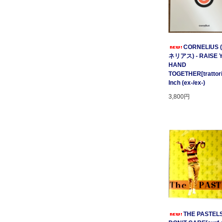
CORNELIUS
ネリアス) - RAISE 
HAND
TOGETHER[trattori
Inch (ex-/ex-)
3,800円
THE PASTELS 