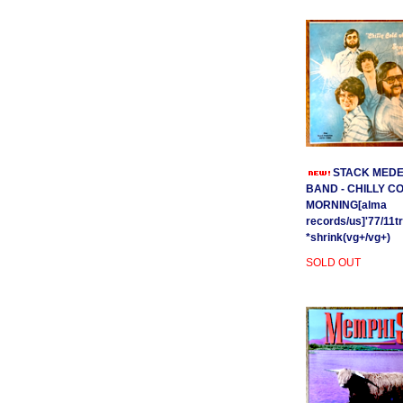
STACK MEDE
BAND - CHILLY C
MORNING[alma
records/us]'77/11t
*shrink(vg+/vg+)
SOLD OUT