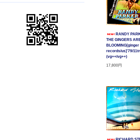
RANDY PARK
THE GINGERS AR
BLOOMING[ginger
records/us]'79/11t
(vg++/vg++)
17,800円
RICHARD STE