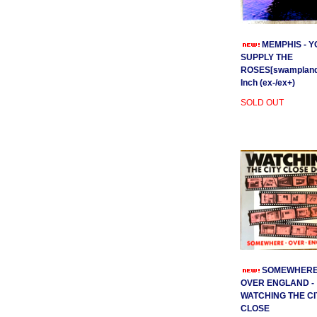
MEMPHIS - Y
SUPPLY THE
ROSES[swamplands
Inch (ex-/ex+)
SOLD OUT
SOMEWHER
OVER ENGLAND -
WATCHING THE CI
CLOSE