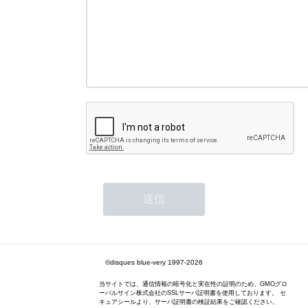
©disques blue-very 1997-2026
当サイトでは、通信情報の暗号化と実在性の証明のため、GMOグロ
ーバルサイン株式会社のSSLサーバ証明書を使用しております。 セ
キュアシールより、サーバ証明書の検証結果をご確認ください。