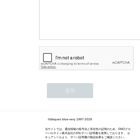
©disques blue-very 1997-2026
当サイトでは、通信情報の暗号化と実在性の証明のため、GMOグロ
ーバルサイン株式会社のSSLサーバ証明書を使用しております。 セ
キュアシールより、サーバ証明書の検証結果をご確認ください。