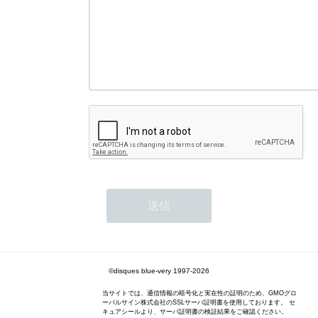
©disques blue-very 1997-2026
当サイトでは、通信情報の暗号化と実在性の証明のため、GMOグロ
ーバルサイン株式会社のSSLサーバ証明書を使用しております。 セ
キュアシールより、サーバ証明書の検証結果をご確認ください。