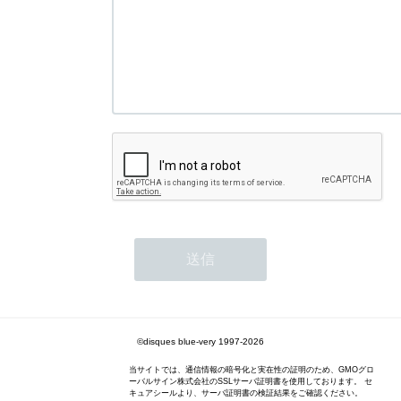
©disques blue-very 1997-2026
当サイトでは、通信情報の暗号化と実在性の証明のため、GMOグロ
ーバルサイン株式会社のSSLサーバ証明書を使用しております。 セ
キュアシールより、サーバ証明書の検証結果をご確認ください。