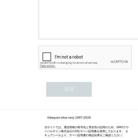
©disques blue-very 1997-2026
当サイトでは、通信情報の暗号化と実在性の証明のため、GMOグロ
ーバルサイン株式会社のSSLサーバ証明書を使用しております。 セ
キュアシールより、サーバ証明書の検証結果をご確認ください。