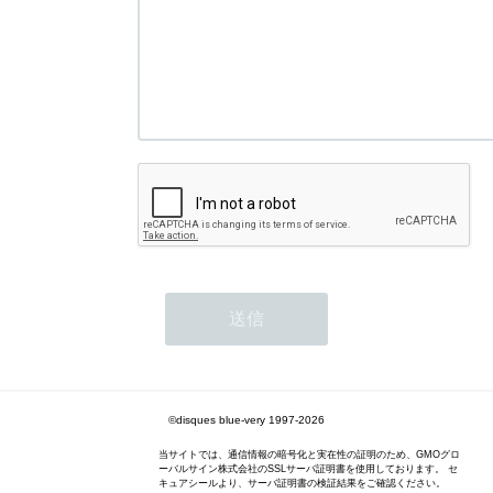
©disques blue-very 1997-2026
当サイトでは、通信情報の暗号化と実在性の証明のため、GMOグロ
ーバルサイン株式会社のSSLサーバ証明書を使用しております。 セ
キュアシールより、サーバ証明書の検証結果をご確認ください。