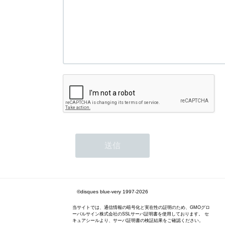
©disques blue-very 1997-2026
当サイトでは、通信情報の暗号化と実在性の証明のため、GMOグロ
ーバルサイン株式会社のSSLサーバ証明書を使用しております。 セ
キュアシールより、サーバ証明書の検証結果をご確認ください。