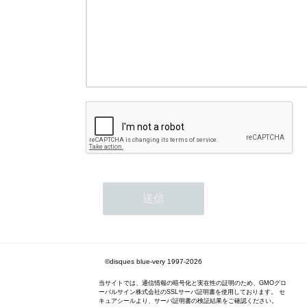
©disques blue-very 1997-2026
当サイトでは、通信情報の暗号化と実在性の証明のため、GMOグロ
ーバルサイン株式会社のSSLサーバ証明書を使用しております。 セ
キュアシールより、サーバ証明書の検証結果をご確認ください。