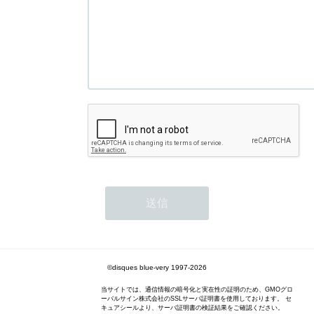
©disques blue-very 1997-2026
当サイトでは、通信情報の暗号化と実在性の証明のため、GMOグロ
ーバルサイン株式会社のSSLサーバ証明書を使用しております。 セ
キュアシールより、サーバ証明書の検証結果をご確認ください。