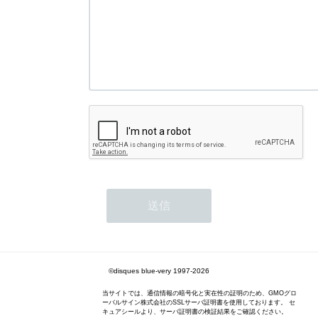
©disques blue-very 1997-2026
当サイトでは、通信情報の暗号化と実在性の証明のため、GMOグロ
ーバルサイン株式会社のSSLサーバ証明書を使用しております。 セ
キュアシールより、サーバ証明書の検証結果をご確認ください。