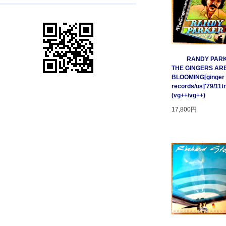
RANDY PARK
THE GINGERS AR
BLOOMING[ginger
records/us]'79/11t
(vg++/vg++)
17,800円