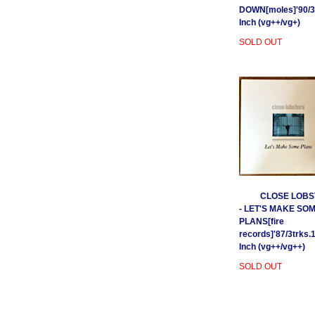
DOWN[moles]'90/3
Inch (vg++/vg+)
SOLD OUT
CLOSE LOBS
- LET'S MAKE SO
PLANS[fire
records]'87/3trks.
Inch (vg++/vg++)
SOLD OUT