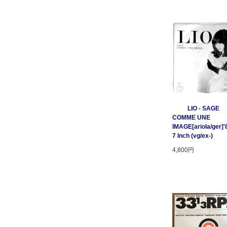
LIO - SAGE
COMME UNE
IMAGE[ariola/ger]'
7 Inch (vg/ex-)
4,800円