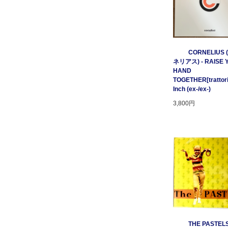
CORNELIUS
ネリアス) - RAISE 
HAND
TOGETHER[trattori
Inch (ex-/ex-)
3,800円
THE PASTELS 