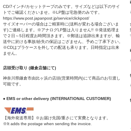
CD/7インチ/カセットテープのみです。サイズなどは以下のサイ
トでご確認くださいませ。※LP盤は宅急便のみです。
https://www.post.japanpost.jp/service/clickpost/
サイズオーバーの場合はご精算時に(送料が変わる場合ございま
す)ご連絡します。※アナログLP盤は入りません!! ※発送処理ま
で２日～5日程度お時間頂きます。※郵送は追跡出来ますが、輸
送中に於ける事故/紛失の保証はござません、予めご了承下さい。
※CDはプラケースを外しての配送も承ります。日時指定は出来
ません。
店頭受け取り (鎌倉店舗にて)
神奈川県鎌倉市由比ヶ浜の店頭(営業時間内)にて商品のお引渡し
可能です。
● EMS or other delivery (INTERNATIONAL CUSTOMER)
【海外発送専用】※お届け先国/重さにて実費となります。
※It adds the postage when sending the invoice.