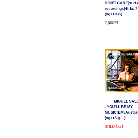
DON'T CARE[surf c
recordings]4trks.7
(vg++/ex-)
2,800円
MIGUEL SAL
- YOU'LL BE MY
MUSIC[EMI/Australi
(vg++/vg++)
SOLD OUT