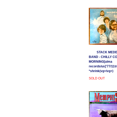
STACK MEDE
BAND - CHILLY C
MORNING[alma
records/us]'77/11t
*shrink(vg+/vg+)
SOLD OUT