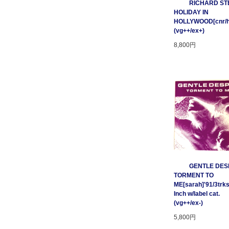
RICHARD STE
HOLIDAY IN
HOLLYWOOD[cnr/ho
(vg++/ex+)
8,800円
GENTLE DESP
TORMENT TO
ME[sarah]'91/3trks
Inch w/label cat.
(vg++/ex-)
5,800円