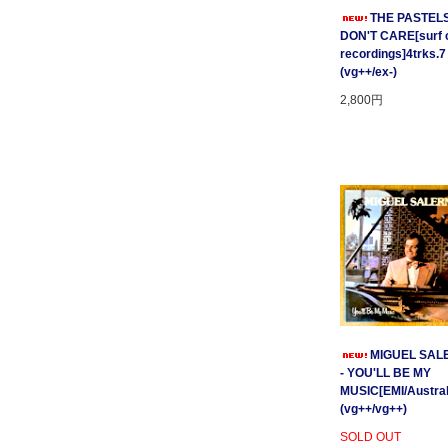
THE PASTELS 
DON'T CARE[surf c
recordings]4trks.7
(vg++/ex-)
2,800円
MIGUEL SAL
- YOU'LL BE MY
MUSIC[EMI/Australi
(vg++/vg++)
SOLD OUT