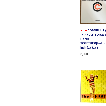
CORNELIUS
ネリアス) - RAISE 
HAND
TOGETHER[trattori
Inch (ex-/ex-)
3,800円