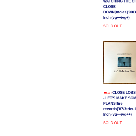
WATCHING THE CI
CLOSE
DOWN[moles]'90/3
Inch (vg++/vg+)
SOLD OUT
CLOSE LOBS
- LET'S MAKE SO
PLANS[fire
records]'87/3trks.
Inch (vg++/vg++)
SOLD OUT