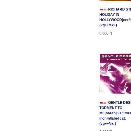
RICHARD STE
HOLIDAY IN
HOLLYWOOD[cnr/ho
(vg++/ex+)
8,800円
GENTLE DESP
TORMENT TO
ME[sarah]'91/3trks
Inch w/label cat.
(vg++/ex-)