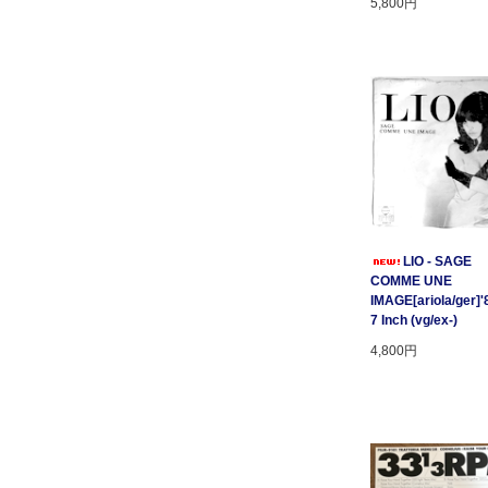
5,800円
LIO - SAGE
COMME UNE
IMAGE[ariola/ger]'
7 Inch (vg/ex-)
4,800円