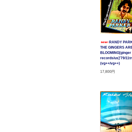
RANDY PARK
THE GINGERS AR
BLOOMING[ginger
records/us]'79/11t
(vg++/vg++)
17,800円