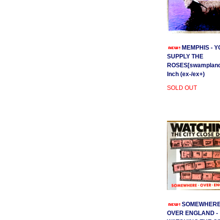
MEMPHIS - Y
SUPPLY THE
ROSES[swamplands
Inch (ex-/ex+)
SOLD OUT
SOMEWHER
OVER ENGLAND -