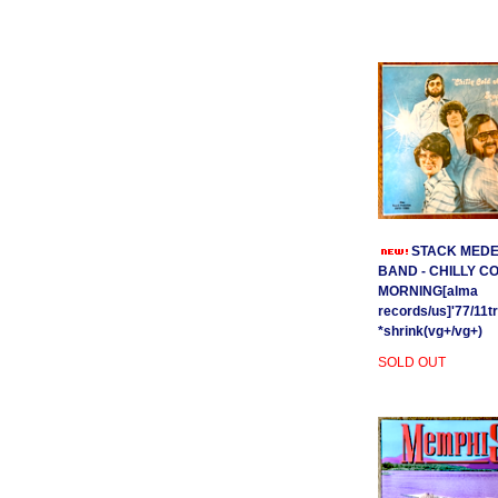
STACK MEDE
BAND - CHILLY C
MORNING[alma
records/us]'77/11t
*shrink(vg+/vg+)
SOLD OUT