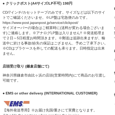
● クリックポスト(A4サイズ/LP不可) 198円
CD/7インチ/カセットテープのみです。サイズなどは以下のサイ
トでご確認くださいませ。※LP盤は宅急便のみです。
https://www.post.japanpost.jp/service/clickpost/
サイズオーバーの場合はご精算時に(送料が変わる場合ございま
す)ご連絡します。※アナログLP盤は入りません!! ※発送処理ま
で２日～5日程度お時間頂きます。※郵送は追跡出来ますが、輸
送中に於ける事故/紛失の保証はござません、予めご了承下さい。
※CDはプラケースを外しての配送も承ります。日時指定は出来
ません。
店頭受け取り (鎌倉店舗にて)
神奈川県鎌倉市由比ヶ浜の店頭(営業時間内)にて商品のお引渡し
可能です。
● EMS or other delivery (INTERNATIONAL CUSTOMER)
【海外発送専用】※お届け先国/重さにて実費となります。